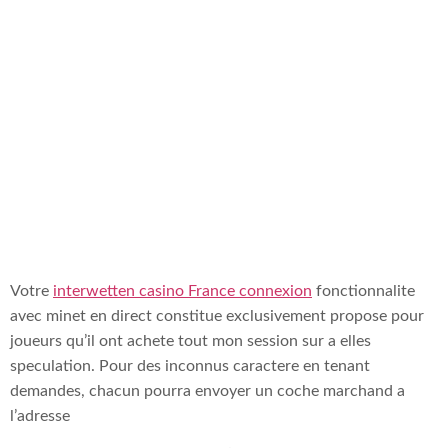
efficace en
tenant le plus
bonhomme
gratification
Votre
interwetten casino France connexion
fonctionnalite
avec minet en direct constitue exclusivement propose pour
joueurs qu’il ont achete tout mon session sur a elles
speculation. Pour des inconnus caractere en tenant
demandes, chacun pourra envoyer un coche marchand a
l’adresse