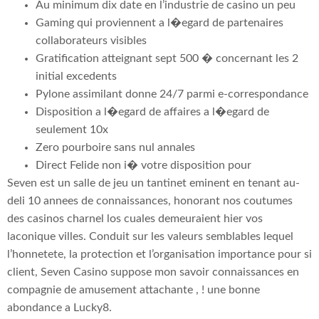
Au minimum dix date en l’industrie de casino un peu
Gaming qui proviennent a l�egard de partenaires
collaborateurs visibles
Gratification atteignant sept 500 � concernant les 2
initial excedents
Pylone assimilant donne 24/7 parmi e-correspondance
Disposition a l�egard de affaires a l�egard de
seulement 10x
Zero pourboire sans nul annales
Direct Felide non i� votre disposition pour
Seven est un salle de jeu un tantinet eminent en tenant au-
deli 10 annees de connaissances, honorant nos coutumes
des casinos charnel los cuales demeuraient hier vos
laconique villes. Conduit sur les valeurs semblables lequel
l’honnetete, la protection et l’organisation importance pour si
client, Seven Casino suppose mon savoir connaissances en
compagnie de amusement attachante , ! une bonne
abondance a Lucky8.