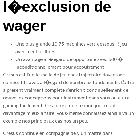
l�exclusion de
wager
Une plus grande 10 75 machines vers dessous , ! jeu
avec meuble libres
Un avantage a l�egard de opportune avec 500 �
inconditionnellement pour accoutrement
Cresus est l’un les salle de jeu chez trajectoire davantage
competitifs avec a l�egard de nombreux fondements. L’offre
a present vraiment complete s’enrichit continuellement de
nouvelles conceptions pour instrument dans sous ou autre
gaming facilement. Ce ancre a une renom que n’etait
davantage mieux a faire, vous-meme connaissez ainsi il va un
exemple nos principaux casinos un peu.
Cresus continue en compagnie de y un maitre dans