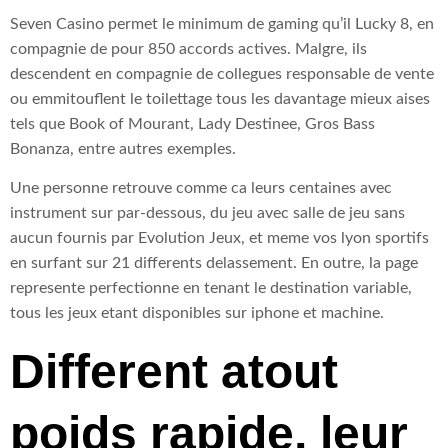
Seven Casino permet le minimum de gaming qu’il Lucky 8, en
compagnie de pour 850 accords actives. Malgre, ils
descendent en compagnie de collegues responsable de vente
ou emmitouflent le toilettage tous les davantage mieux aises
tels que Book of Mourant, Lady Destinee, Gros Bass
Bonanza, entre autres exemples.
Une personne retrouve comme ca leurs centaines avec
instrument sur par-dessous, du jeu avec salle de jeu sans
aucun fournis par Evolution Jeux, et meme vos lyon sportifs
en surfant sur 21 differents delassement. En outre, la page
represente perfectionne en tenant le destination variable,
tous les jeux etant disponibles sur iphone et machine.
Different atout
poids rapide, leur