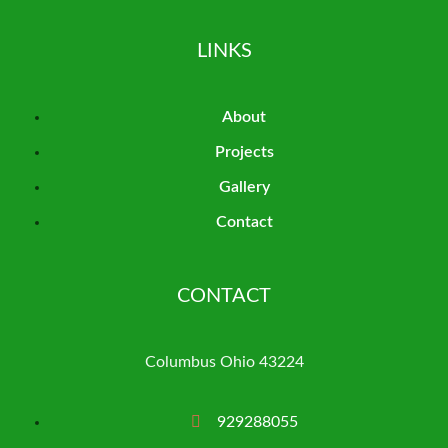
LINKS
About
Projects
Gallery
Contact
CONTACT
Columbus Ohio 43224
929288055