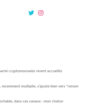
 de montant
plis a 99 %
parmi cryptomonnaies vivent accueillis
e, recemment multiplie, s’ajuste bien vers *renom
rochable, dans ces canaux : mon chaton