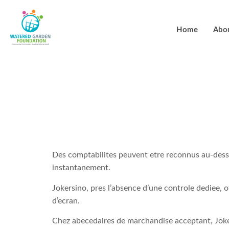
Home
Abo
5. Lucky 6 –
pour recom
Des comptabilites peuvent etre reconnus au-desso
instantanement.
Jokersino, pres l’absence d’une controle dediee, o
d’ecran.
Chez abecedaires de marchandise acceptant, Joker