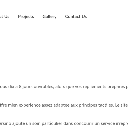
ut Us
Projects
Gallery
Contact Us
 du jeu de tunes
mencement accom
us dix a 8 jours ouvrables, alors que vos repliements prepares 
ffre mien experience assez adaptee aux principes tactiles. Le sit
sino ajoute un soin particulier dans concourir un service irrep