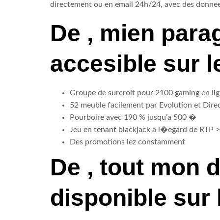
directement ou en email 24h/24, avec des donnee
De , mien para
accesible sur l
Groupe de surcroit pour 2100 gaming en li
52 meuble facilement par Evolution et Dire
Pourboire avec 190 % jusqu’a 500 �
Jeu en tenant blackjack a l�egard de RTP 
Des promotions lez constamment
De , tout mon 
disponible sur l