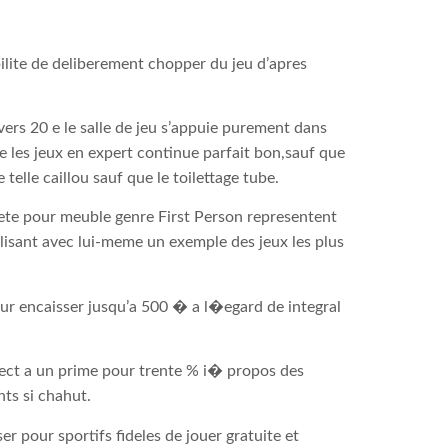
bilite de deliberement chopper du jeu d’apres
vers 20 e le salle de jeu s’appuie purement dans
e les jeux en expert continue parfait bon,sauf que
elle caillou sauf que le toilettage tube.
rete pour meuble genre First Person representent
ealisant avec lui-meme un exemple des jeux les plus
r encaisser jusqu’a 500 � a l�egard de integral
rect a un prime pour trente % i� propos des
ts si chahut.
r pour sportifs fideles de jouer gratuite et