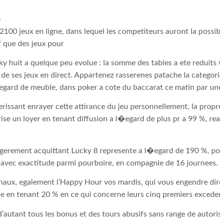
e
2100 jeux en ligne, dans lequel les competiteurs auront la possi
f que des jeux pour
y huit a quelque peu evolue : la somme des tables a ete reduits 
de ses jeux en direct. Appartenez rasserenes patache la categori
egard de meuble, dans poker a cote du baccarat ce matin par une t
rissant enrayer cette attirance du jeu personnellement, la prop
torise un loyer en tenant diffusion a l�egard de plus pr a 99 %, r
gerement acquittant Lucky 8 represente a l�egard de 190 %, pou
d avec exactitude parmi pourboire, en compagnie de 16 journees.
rnaux, egalement l’Happy Hour vos mardis, qui vous engendre di
se en tenant 20 % en ce qui concerne leurs cinq premiers exceden
utant tous les bonus et des tours abusifs sans range de autorise