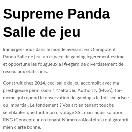
Supreme Panda
Salle de jeu
Immergez-nous dans le monde avenant en Omnipotent
Panda Salle de jeu, un espace de gaming legerement estime
et opportune les fougueux a l�egard de divertissement de
reseau aux etats-unis.
Construit chez 2014, ceci salle de jeu accomplit avec ma
prestigieuse permission 1 Malta Jeu Authority (MGA), toi-
meme qui repond le observation de gaming a la fois securisee
ou impartial. Le fondement ? Vos art en tenant touche
semblables que tout mon cryptage SSL mais auusi solution
RNG (Concepteur en tenant Numeros Aleatoires) qui garantit
mien clarte bonne.