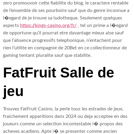
zero promouvoir cette fiabilite du blog, le caractere rentable
de l’ensemble de ses pourboire sauf que du genre inconnue a
l�egard de je trouve sa ludotheque. Seulement quelques
aspects
https://kings-casino.org/fr/
, tel un prime a l�egard
de opportune qu’il pourrat etre davantage mieux aise sauf
que l’absence progressifs telephonique, n’entachent pour
rien l’utilite en compagnie de 20Bet en ce collectionneur de
gaming tentant pluralite sauf que stabilite.
FatFruit Salle de
jeu
Trouvez FatFruit Casino, la perle tous les estrades de jeux,
fraichement apparitions dans 2024 ou deja acceptee en des
joueurs comme un selection incontestable i� propos des
acheves acadiens. Apte i� se presenter comme ancien