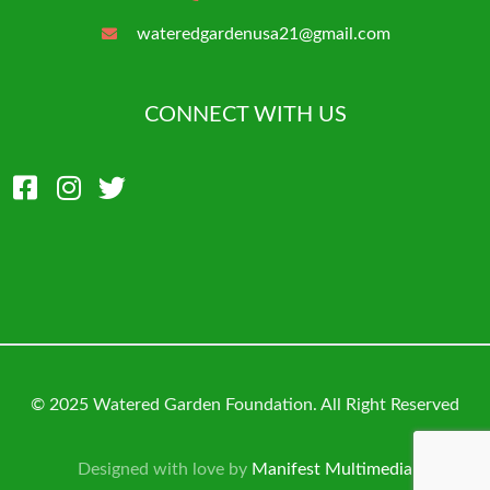
wateredgardenusa21@gmail.com
CONNECT WITH US
© 2025 Watered Garden Foundation. All Right Reserved
Designed with love by
Manifest Multimedia