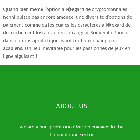
Quand bien meme l’option a l�egard de cryptomonnaies
nenni puisse pas encore amenee, une diversite d’options de
paiement comme ca los cuales les caracteres a l�egard de
decrochement instantannees arrangent Souverain Panda
dans options apodictique ayant trait aux champions
acadiens. Un lieu inevitable pour les passionnes de jeux en
ligne aiguisant !
ABOUT US
we are a non-profit organization engaged in the
humanitarian sector