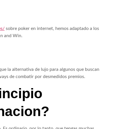
es/
sobre poker en internet, hemos adaptado a los
in and Win.
que la alternativa de lujo para algunos que buscan
aways de combatir por desmedidos premios.
incipio
gnacion?
 Es ordinario, por lo tanto, que tengas muchas