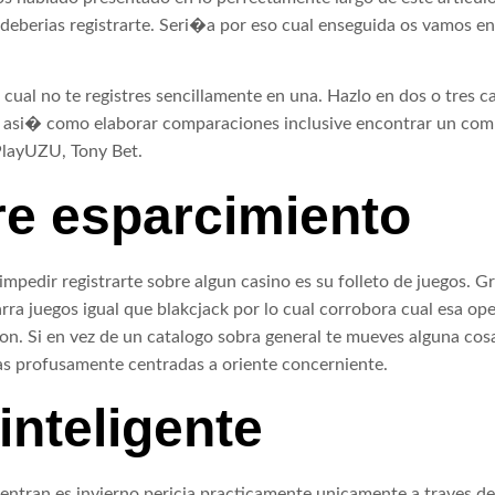
 deberias registrarte. Seri�a por eso cual enseguida os vamos e
cual no te registres sencillamente en una. Hazlo en dos o tres c
 asi� como elaborar comparaciones inclusive encontrar un comp
PlayUZU, Tony Bet.
re esparcimiento
pedir registrarte sobre algun casino es su folleto de juegos. Gr
arra juegos igual que blakcjack por lo cual corrobora cual esa ope
ion. Si en vez de un catalogo sobra general te mueves alguna cos
s profusamente centradas a oriente concerniente.
inteligente
ntran es invierno pericia practicamente unicamente a traves de l