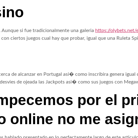
sino
 Aunque si fue tradicionalmente una galeria
https://olybets.net/
on ciertos juegos cual hay que probar, igual que una Ruleta Sp
erca de alcanzar en Portugal asi� como inscribira genera igual 
o desvies de ojeada las Jackpots asi� como sus juegos con Meg
mpecemos por el pr
o online no me asi
 hablado presentado en lo perfectamente largo de este articulo.