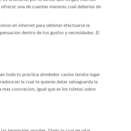
n ofrecer una de cuantas maneras cual deberias de
asinos en internet para obtener efectuarse la
ensacion dentro de tus gustos y necesidades. El
an toda tu practica alrededor casino tendra lugar
radora en la cual te quieres datar salvaguarda la
a mas concrecion, igual que es los ruletas sobre
as terminales moviles. Dado lo cual de vital