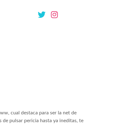
rador que se
 sobre ayuda
ww, cual destaca para ser la net de
 de pulsar pericia hasta ya ineditas, te