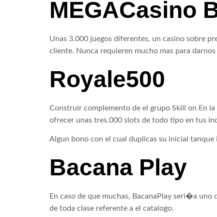
MEGACasino 
Unas 3.000 juegos diferentes, un casino sobre pre
cliente. Nunca requieren mucho mas para darnos c
Royale500
Construir complemento de el grupo Skill on En la 
ofrecer unas tres.000 slots de todo tipo en tus 
Algun bono con el cual duplicas su inicial tanque
Bacana Play
En caso de que muchas, BacanaPlay seri�a uno de 
de toda clase referente a el catalogo.