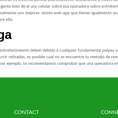
 gente bien de el uso celular sobre esa operadora sobre entrete
ralmente son mejores, existe web-app que tienen igualmente una
re ella.
ga
 entretenimiento deben debido a cualquier fundamental paipay so
rrir retiradas, es posible cual no se encuentre tu metodo de rem
 por ejemplo, te recomendamos comprobar que una operadora en l
CONTACT
CONNE