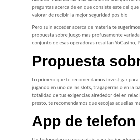
preguntas acerca de en que consiste este del que
valorar de recibir la mejor seguridad posible
Pero suin acceder acerca de materia te sugerimos 
propuesta sobre juego mas profusamente variada
conjunto de esas operadoras resultan YoCasino, 
Propuesta sob
Lo primero que te recomendamos investigar para im
jugando en uno de las slots, tragaperras o en la b
totalidad de tus exigencias alrededor del en relac
presto, te recomendamos que escojas aquellas ma
App de telefon 
Un todopoderoso porcentaje para los jugadores ce