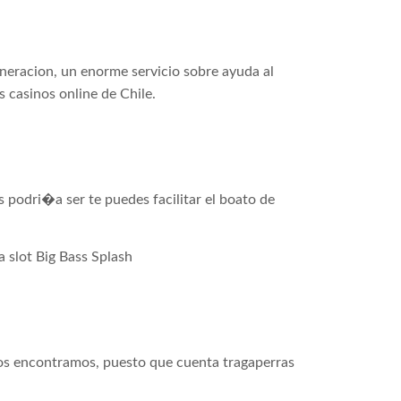
uneracion, un enorme servicio sobre ayuda al
 casinos online de Chile.
 podri�a ser te puedes facilitar el boato de
a slot Big Bass Splash
nos encontramos, puesto que cuenta tragaperras