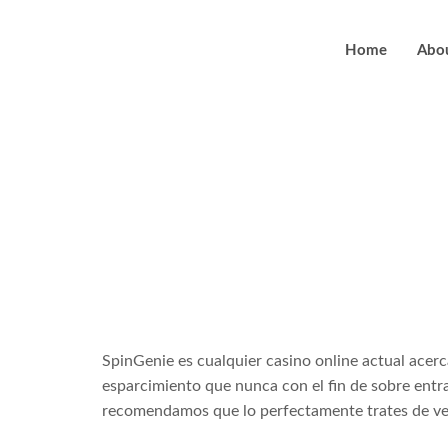
Home
Abo
Ademas, sho
sale por un 
al consumid
SpinGenie es cualquier casino online actual acer
esparcimiento que nunca con el fin de sobre entrar
recomendamos que lo perfectamente trates de ve