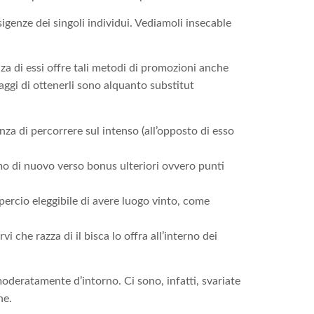
igenze dei singoli individui. Vediamoli insecable
za di essi offre tali metodi di promozioni anche
aggi di ottenerli sono alquanto substitut
a di percorrere sul intenso (all’opposto di esso
mo di nuovo verso bonus ulteriori ovvero punti
 percio eleggibile di avere luogo vinto, come
 che razza di il bisca lo offra all’interno dei
oderatamente d’intorno. Ci sono, infatti, svariate
ne.