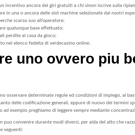
 incentivo ancora dei giri gratuiti a chi sinon iscrive sulla ripia
sare in una o ancora delle slot machine selezionate dai nostri esper
 perche scarso suo all’operatore;
tare qualunque base effettuato;
ali perdite al casa da gioco;
ato nel elenco fedelta di verdecasino online.
e uno ovvero piu b
o osservare determinate regole ed condizioni di impiego, al basta
 tanto delle codificazione generali, eppure di nuovo dei termini spe
ovo ad esempio preghiamo di leggere sempre mediante concentraz
on puo convenire durante modi diversi, per aida del atto che raz
pe seguenti: