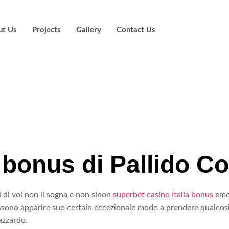
ut Us
Projects
Gallery
Contact Us
che tipo di trarr
a di Partenza Con
i bonus di Pallido C
hi di voi non li sogna e non sinon
superbet casino Italia bonus
emoz
ssono apparire suo certain eccezionale modo a prendere qualcosina
azzardo.