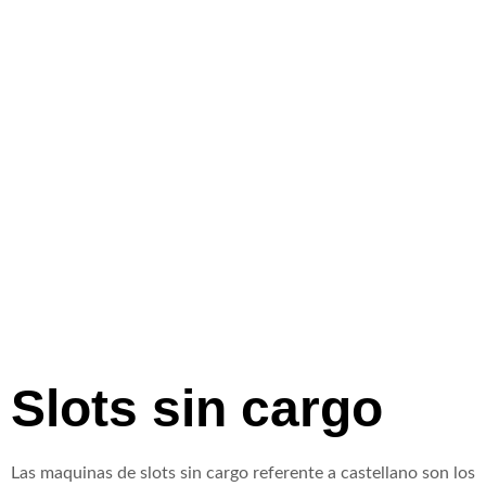
casino en
internet
Ciertas zonas
de espana
Slots sin cargo
Las maquinas de slots sin cargo referente a castellano son los