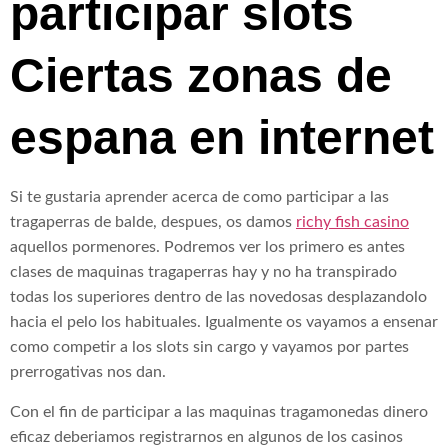
participar slots
Ciertas zonas de
espana en internet
Si te gustaria aprender acerca de como participar a las
tragaperras de balde, despues, os damos
richy fish casino
aquellos pormenores. Podremos ver los primero es antes
clases de maquinas tragaperras hay y no ha transpirado
todas los superiores dentro de las novedosas desplazandolo
hacia el pelo los habituales. Igualmente os vayamos a ensenar
como competir a los slots sin cargo y vayamos por partes
prerrogativas nos dan.
Con el fin de participar a las maquinas tragamonedas dinero
eficaz deberiamos registrarnos en algunos de los casinos