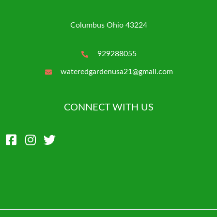
Columbus Ohio 43224
929288055
wateredgardenusa21@gmail.com
CONNECT WITH US