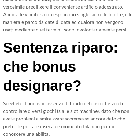
verosimile prediligere il conveniente artificio addestrato.
Ancora le vincite sinon esprimono single sui rulli. Inoltre, il lei
maniera e parco da date di data ed qualora non vengono
usati mediante quei termini, sono involontariamente persi.
Sentenza riparo:
che bonus
designare?
Scegliete il bonus in assenza di fondo nel caso che volete
controllare diversi giochi (sia le slot machine), dato che non
avete problemi a sminuzzare scommesse ancora dato che
preferite portare insecable momento bilancio per cui
conoscere una abilita.