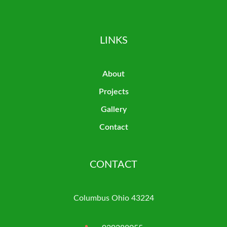
LINKS
About
Projects
Gallery
Contact
CONTACT
Columbus Ohio 43224