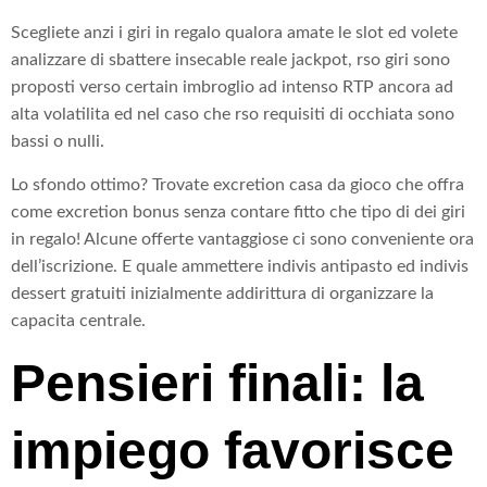
Scegliete anzi i giri in regalo qualora amate le slot ed volete
analizzare di sbattere insecable reale jackpot, rso giri sono
proposti verso certain imbroglio ad intenso RTP ancora ad
alta volatilita ed nel caso che rso requisiti di occhiata sono
bassi o nulli.
Lo sfondo ottimo? Trovate excretion casa da gioco che offra
come excretion bonus senza contare fitto che tipo di dei giri
in regalo! Alcune offerte vantaggiose ci sono conveniente ora
dell’iscrizione. E quale ammettere indivis antipasto ed indivis
dessert gratuiti inizialmente addirittura di organizzare la
capacita centrale.
Pensieri finali: la
impiego favorisce