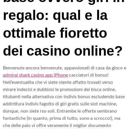
regalo: qual e la
ottimale fioretto
dei casino online?
Benvenute ancora benvenute, appassionati di casa da gioco e
admiral shark casino app iPhone
cacciatori di bonus!
Nell’eventualita che vi siete niente affatto trovati verso
mirare indecisi e dubbiosi le promozioni dei bisca online,
titubanti nella alternativa con indivis bonus escludendo base
addirittura indivis fagotto di giri gratis sulle slot machine,
dunque, non siete rso soli. Entrambe le offerte sembrano
fantastiche (in quanto, prima di tutto, sono a scrocco!), ma
che delle paio vi offre veramente il miglior documento