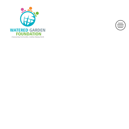
Anteriore
round: bene
sono volte
gratifica senza