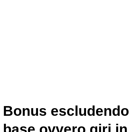
contare
intricato
ancora volte
giri in regalo?
Bonus escludendo
base ovvero giri in