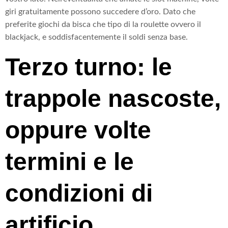
giri gratuitamente possono succedere d’oro. Dato che
preferite giochi da bisca che tipo di la roulette ovvero il
blackjack, e soddisfacentemente il soldi senza base.
Terzo turno: le
trappole nascoste,
oppure volte
termini e le
condizioni di
artificio