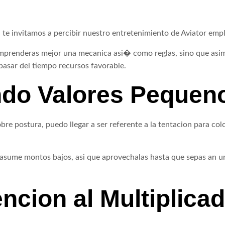
te invitamos a percibir nuestro entretenimiento de Aviator empl
omprenderas mejor una mecanica asi� como reglas, sino que asi
pasar del tiempo recursos favorable.
ndo Valores Pequen
e postura, puedo llegar a ser referente a la tentacion para co
o asume montos bajos, asi que aprovechalas hasta que sepas an 
encion al Multiplica