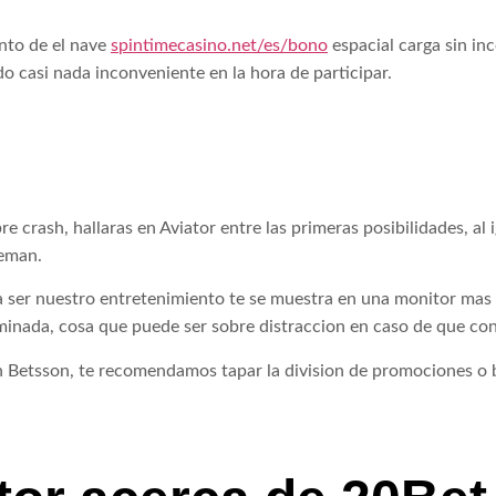
nto de el nave
spintimecasino.net/es/bono
espacial carga sin in
 casi nada inconveniente en la hora de participar.
e crash, hallaras en Aviator entre las primeras posibilidades, a
eman.
a ser nuestro entretenimiento te se muestra en una monitor ma
nada, cosa que puede ser sobre distraccion en caso de que consi
en Betsson, te recomendamos tapar la division de promociones o bi