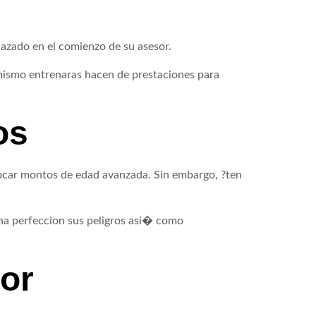
azado en el comienzo de su asesor.
mismo entrenaras hacen de prestaciones para
os
locar montos de edad avanzada. Sin embargo, ?ten
una perfeccion sus peligros asi� como
dor