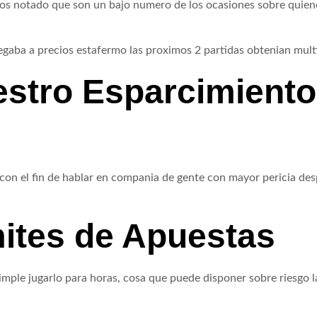
emos notado que son un bajo numero de los ocasiones sobre quien
egaba a precios estafermo las proximos 2 partidas obtenian mult
estro Esparcimiento
con el fin de hablar en compania de gente con mayor pericia desp
mites de Apuestas
simple jugarlo para horas, cosa que puede disponer sobre riesgo l