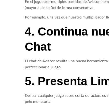
En el juguetear multiples partidas de Aviator, h
(mayor a cinco.0x) de forma consecutiva.
Por ejemplo, una vez que nuestro multiplicador ll
4. Continua nu
Chat
El chat de Aviator resulta una buena herramienta 
perfeccionar el juego.
5. Presenta Li
Del ser cualquier juego sobre corta duracion, es 
pelo monetaria.