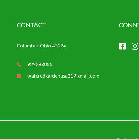
CONTACT
CONNE
Columbus Ohio 43224
929288055
wateredgardenusa21@gmail.com