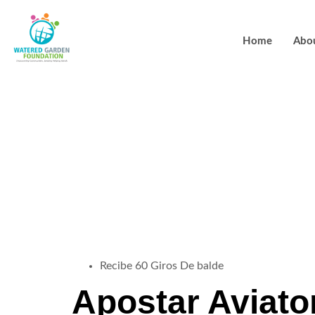
Home
Abo
Antes de qu
recursos, t
forma demo
Recibe 60 Giros De balde
Apostar Aviato