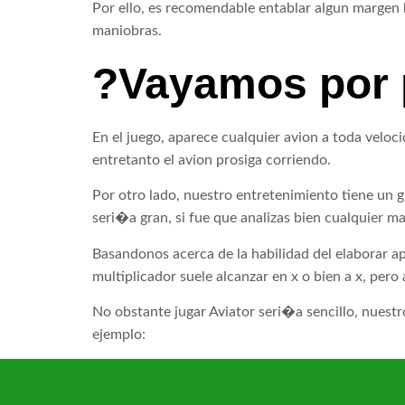
Por ello, es recomendable entablar algun margen b
maniobras.
?Vayamos por 
En el juego, aparece cualquier avion a toda velo
entretanto el avion prosiga corriendo.
Por otro lado, nuestro entretenimiento tiene un gr
seri�a gran, si fue que analizas bien cualquier m
Basandonos acerca de la habilidad del elaborar ap
multiplicador suele alcanzar en x o bien a x, pe
No obstante jugar Aviator seri�a sencillo, nuest
ejemplo: