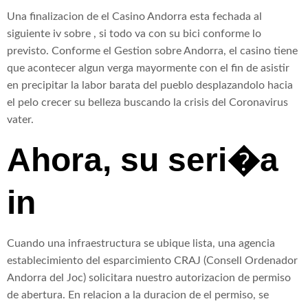
Una finalizacion de el Casino Andorra esta fechada al
siguiente iv sobre , si todo va con su bici conforme lo
previsto. Conforme el Gestion sobre Andorra, el casino tiene
que acontecer algun verga mayormente con el fin de asistir
en precipitar la labor barata del pueblo desplazandolo hacia
el pelo crecer su belleza buscando la crisis del Coronavirus
vater.
Ahora, su seri�a
in
Cuando una infraestructura se ubique lista, una agencia
establecimiento del esparcimiento CRAJ (Consell Ordenador
Andorra del Joc) solicitara nuestro autorizacion de permiso
de abertura. En relacion a la duracion de el permiso, se