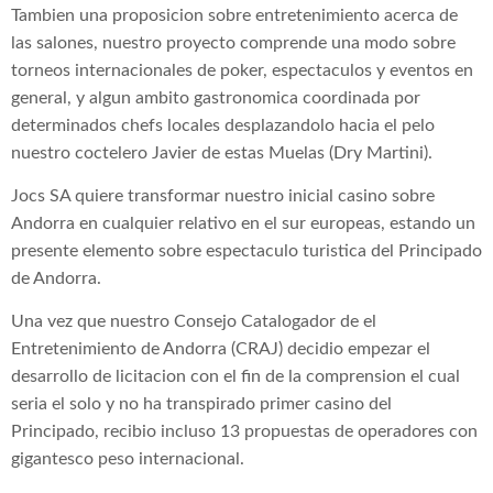
Tambien una proposicion sobre entretenimiento acerca de
las salones, nuestro proyecto comprende una modo sobre
torneos internacionales de poker, espectaculos y eventos en
general, y algun ambito gastronomica coordinada por
determinados chefs locales desplazandolo hacia el pelo
nuestro coctelero Javier de estas Muelas (Dry Martini).
Jocs SA quiere transformar nuestro inicial casino sobre
Andorra en cualquier relativo en el sur europeas, estando un
presente elemento sobre espectaculo turistica del Principado
de Andorra.
Una vez que nuestro Consejo Catalogador de el
Entretenimiento de Andorra (CRAJ) decidio empezar el
desarrollo de licitacion con el fin de la comprension el cual
seria el solo y no ha transpirado primer casino del
Principado, recibio incluso 13 propuestas de operadores con
gigantesco peso internacional.