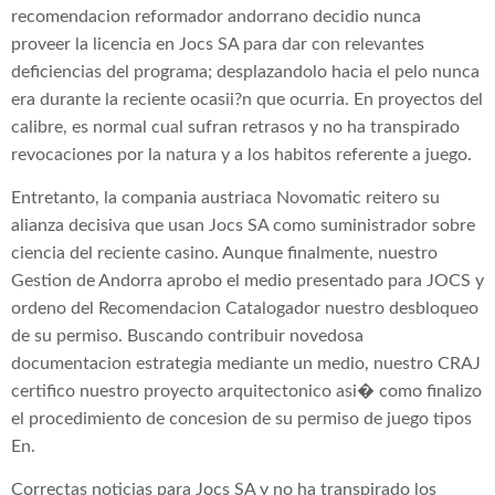
recomendacion reformador andorrano decidio nunca
proveer la licencia en Jocs SA para dar con relevantes
deficiencias del programa; desplazandolo hacia el pelo nunca
era durante la reciente ocasii?n que ocurria. En proyectos del
calibre, es normal cual sufran retrasos y no ha transpirado
revocaciones por la natura y a los habitos referente a juego.
Entretanto, la compania austriaca Novomatic reitero su
alianza decisiva que usan Jocs SA como suministrador sobre
ciencia del reciente casino. Aunque finalmente, nuestro
Gestion de Andorra aprobo el medio presentado para JOCS y
ordeno del Recomendacion Catalogador nuestro desbloqueo
de su permiso. Buscando contribuir novedosa
documentacion estrategia mediante un medio, nuestro CRAJ
certifico nuestro proyecto arquitectonico asi� como finalizo
el procedimiento de concesion de su permiso de juego tipos
En.
Correctas noticias para Jocs SA y no ha transpirado los