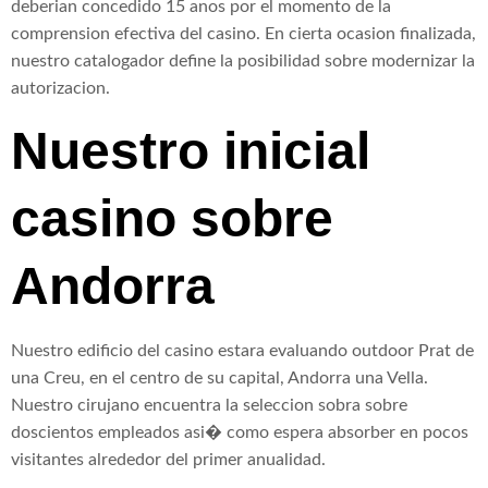
deberian concedido 15 anos por el momento de la
comprension efectiva del casino. En cierta ocasion finalizada,
nuestro catalogador define la posibilidad sobre modernizar la
autorizacion.
Nuestro inicial
casino sobre
Andorra
Nuestro edificio del casino estara evaluando outdoor Prat de
una Creu, en el centro de su capital, Andorra una Vella.
Nuestro cirujano encuentra la seleccion sobra sobre
doscientos empleados asi� como espera absorber en pocos
visitantes alrededor del primer anualidad.