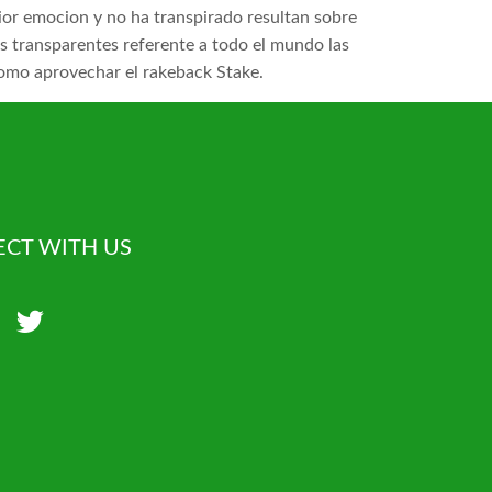
ior emocion y no ha transpirado resultan sobre
s transparentes referente a todo el mundo las
 como aprovechar el rakeback Stake.
CT WITH US