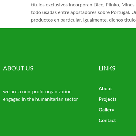
titulos exclusivos incorporan Dice, Plinko, Mine
todo usadas entre apostadores sobre Portugal. Un
productos en particular. Igualmente, dichos titul
ABOUT US
LINKS
About
we are a non-profit organization
engaged in the humanitarian sector
Projects
Gallery
Contact