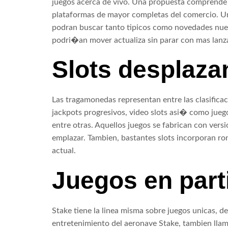
juegos acerca de vivo. Una propuesta comprende ti
plataformas de mayor completas del comercio. Una 
podran buscar tanto tipicos como novedades nuevos
podri�an mover actualiza sin parar con mas lan
Slots desplaza
Las tragamonedas representan entre las clasificac
jackpots progresivos, video slots asi� como jue
entre otras. Aquellos juegos se fabrican con vers
emplazar. Tambien, bastantes slots incorporan ro
actual.
Juegos en part
Stake tiene la linea misma sobre juegos unicas, d
entretenimiento del aeronave Stake, tambien llam