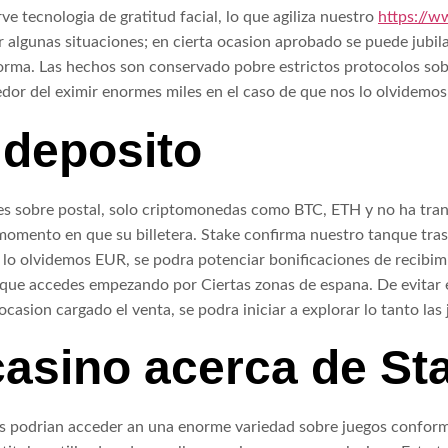
rve tecnologia de gratitud facial, lo que agiliza nuestro
https://w
r algunas situaciones; en cierta ocasion aprobado se puede jubi
forma. Las hechos son conservado pobre estrictos protocolos sob
dor del eximir enormes miles en el caso de que nos lo olvidemos 
l deposito
ades sobre postal, solo criptomonedas como BTC, ETH y no ha tran
 momento en que su billetera. Stake confirma nuestro tanque tra
lo olvidemos EUR, se podra potenciar bonificaciones de recibim
 que accedes empezando por Ciertas zonas de espana. De evitar e
casion cargado el venta, se podra iniciar a explorar lo tanto las 
asino acerca de St
inos podrian acceder an una enorme variedad sobre juegos conf