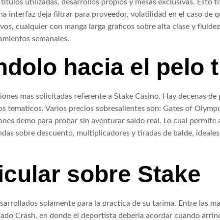
tulos utilizadas, desarrollos propios y mesas exclusivas. Esto t
interfaz deja filtrar para proveedor, volatilidad en el caso de 
, cualquier con manga larga graficos sobre alta clase y fluidez
zamientos semanales.
ndolo hacia el pelo
iones mas solicitadas referente a Stake Casino. Hay decenas de 
gos tematicos. Varios precios sobresalientes son: Gates of Oly
iones demo para probar sin aventurar saldo real. Lo cual permite
ndas sobre descuento, multiplicadores y tiradas de balde, ideale
icular sobre Stake
esarrollados solamente para la practica de su tarima. Entre las m
ado Crash, en donde el deportista deberia acordar cuando arrinc