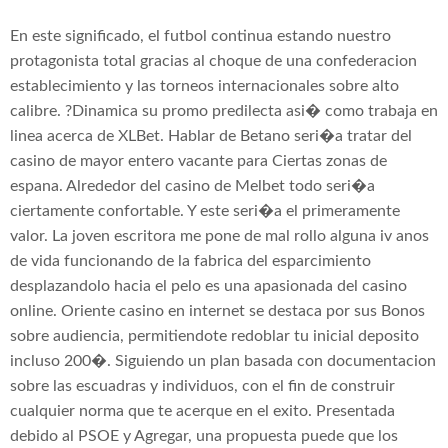
En este significado, el futbol continua estando nuestro
protagonista total gracias al choque de una confederacion
establecimiento y las torneos internacionales sobre alto
calibre. ?Dinamica su promo predilecta asi� como trabaja en
linea acerca de XLBet. Hablar de Betano seri�a tratar del
casino de mayor entero vacante para Ciertas zonas de
espana. Alrededor del casino de Melbet todo seri�a
ciertamente confortable. Y este seri�a el primeramente
valor. La joven escritora me pone de mal rollo alguna iv anos
de vida funcionando de la fabrica del esparcimiento
desplazandolo hacia el pelo es una apasionada del casino
online. Oriente casino en internet se destaca por sus Bonos
sobre audiencia, permitiendote redoblar tu inicial deposito
incluso 200�. Siguiendo un plan basada con documentacion
sobre las escuadras y individuos, con el fin de construir
cualquier norma que te acerque en el exito. Presentada
debido al PSOE y Agregar, una propuesta puede que los