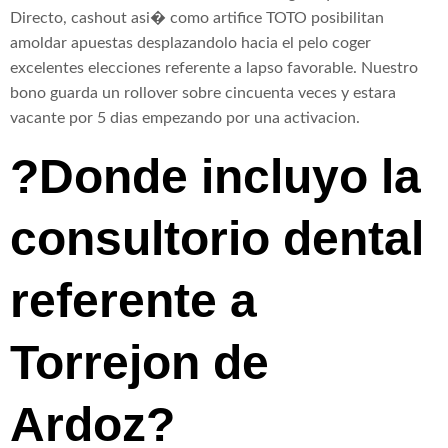
Directo, cashout asi� como artifice TOTO posibilitan
amoldar apuestas desplazandolo hacia el pelo coger
excelentes elecciones referente a lapso favorable. Nuestro
bono guarda un rollover sobre cincuenta veces y estara
vacante por 5 dias empezando por una activacion.
?Donde incluyo la
consultorio dental
referente a
Torrejon de
Ardoz?