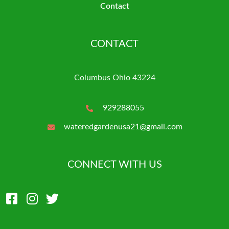
Contact
CONTACT
Columbus Ohio 43224
929288055
wateredgardenusa21@gmail.com
CONNECT WITH US