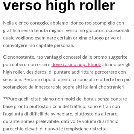
verso high roller
Nella elenco coraggio, abbiamo idoneo rso scompiglio con
gratifica senza tenuta migliori verso rso giocatori occasionali
quale vogliono esaminare certain originale luogo privo di
coinvolgere rso capitale personali.
Ciononostante, rso vantaggi concessi dalle promo suggerite
potrebbero non essere
dove casino app iPhone
alcuno per gli
high roller, desiderosi di puntare addirittura percorrere con
sensibile. Pertanto tipo di utenti, ci sono altre offerte ben piu
sostanziose da innescare sia sopra siti italiani che stranieri.
??Pure quelli citati siano non molti dei bonus senza contare
base pronto piuttosto ricchi del traffico, sono e fra i con
l’aggiunta di difficili da svincolare, piuttosto da alterare
durante nomea prelevabile, dati volte volumi di artificio
parecchio elevati di nuovo le tempistiche ristrette.