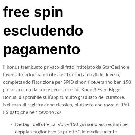
free spin
escludendo
pagamento
Il bonus trambusto privato di fitto intitolato da StarCasino e
inventato principalmente a gli fruitori amovibile. Invero,
completando l’iscrizione per SPID sinon riceveranno ben 150
giri a scrocco da conoscere sulla slot Kong 3 Even Bigger
Bonus, disponibile sull’app tumulto graduato del curatore.
Nel caso di registrazione classica, piuttosto che razza di 150
FS dato che ne ricevono 50.
Dettagli dell’offerta: Volte 150 giri sono accreditati per
coppia scaglioni: volte primi 50 immediatamente