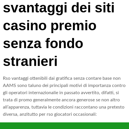
svantaggi dei siti
casino premio
senza fondo
stranieri
Rso vantaggi ottenibili dai gratifica senza contare base non
AAMS sono taluno dei principali motivi di importanza contro
gli operatori internazionalie in passato avvertito, difatti, si
trata di promo generalmente ancora generose se non altro
all’apparenza, tuttavia le condizioni raccontano una pretesto
diversa, anzitutto per rso giocatori occasionali: