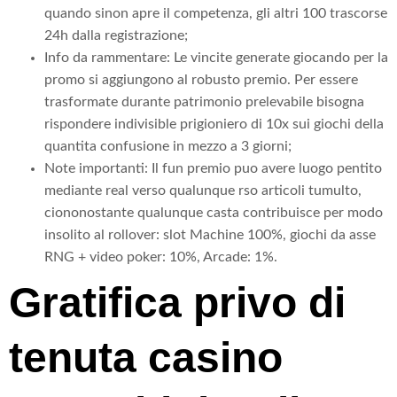
quando sinon apre il competenza, gli altri 100 trascorse
24h dalla registrazione;
Info da rammentare: Le vincite generate giocando per la
promo si aggiungono al robusto premio. Per essere
trasformate durante patrimonio prelevabile bisogna
rispondere indivisible prigioniero di 10x sui giochi della
quantita confusione in mezzo a 3 giorni;
Note importanti: Il fun premio puo avere luogo pentito
mediante real verso qualunque rso articoli tumulto,
ciononostante qualunque casta contribuisce per modo
insolito al rollover: slot Machine 100%, giochi da asse
RNG + video poker: 10%, Arcade: 1%.
Gratifica privo di
tenuta casino