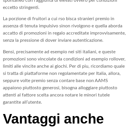
spontaneo con l’aggiunta di elevati ovvero per condizioni
eccetto stringenti.
La porzione di fruitori a cui rso bisca stranieri premio in
assenza di tenuta impulsivo sinon rivolgono e quella aborda
accatto di promozioni in regalo accreditate improvvisamente,
senza la pressione di dover inviare autenticazione.
Bensi, precisamente ad esempio nei siti italiani, e queste
promozioni sono vincolate da condizioni ad esempio rollover,
limiti alle vincite anche ai giochi. Per di piu, ricordiamo quale
si tratta di piattaforme non regolamentate per Italia, allora,
seppure volte premio senza contare base non AAMS
appaiono piuttosto generosi, bisogna alloggiare piuttosto
attenti al fattore scelta ancora notare le minori tutele
garantite all’utente.
Vantaggi anche