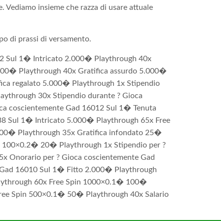
e. Vediamo insieme che razza di usare attuale
ipo di prassi di versamento.
2 Sul 1� Intricato 2.000� Playthrough 40x
000� Playthrough 40x Gratifica assurdo 5.000�
ica regalato 5.000� Playthrough 1x Stipendio
aythrough 30x Stipendio durante ? Gioca
oca coscientemente Gad 16012 Sul 1� Tenuta
38 Sul 1� Intricato 5.000� Playthrough 65x Free
00� Playthrough 35x Gratifica infondato 25�
 100×0.2� 20� Playthrough 1x Stipendio per ?
x Onorario per ? Gioca coscientemente Gad
te Gad 16010 Sul 1� Fitto 2.000� Playthrough
Playthrough 60x Free Spin 1000×0.1� 100�
ree Spin 500×0.1� 50� Playthrough 40x Salario