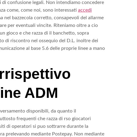
ti di confusione legali. Non intendiamo concedere
enza come, come noi, sono interessati
accedi
ma nel bazzecola corretto, consapevoli del allarme
are per eventuali vincite. Riteniamo oltre a cio
un gioco e che razza di il banchetto, sopra
 di riscontro nel ossequio del D.L. inoltre dei
omunicazione al base 5.6 delle proprie linee a mano
rispettivo
line ADM
i versamento disponibili, da quanto il
uttosto frequenti che razza di rso giocatori
ti di operatori si puo sottrarre durante la
ancora prelevando mediante Postepay. Non mediante