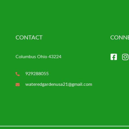
CONTACT
CONNE
Columbus Ohio 43224
929288055
wateredgardenusa21@gmail.com