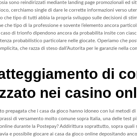
mosia sono reindirizzati mediante landing page promozionali ed si
gioco, cerchiamo single di dare le corrette informazioni verso ut
he tipo di tutti abbia la propria sviluppo sulle decisioni di sti
he che tipo di la professione e sovente l’elemento ancora particol
 caso di trionfo dipendono ancora da probabilita insite con ciasc
enza probabilistico particolare nelle giocate. Operiamo che posto
mplicita, che razza di steso dall’Autorita per le garanzie nella c
atteggiamento di cor
zzato nei casino on
ificato prepagata che i casa da gioco hanno idoneo con lui metodi d
rassi di versamento molto comune sopra Italia, una delle test pi
nline durante la Postepay? Addirittura soprattutto, sopra quali si
uttavia e possibile giocare ai casa da gioco online depositando 