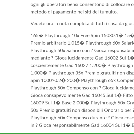
ogni gli operatori bensi consentono di collocare o
metodo di pagamento nei siti dei tumulto.
Vedete ora la nota completa di tutti i casa da gio
165� Playthrough 10x Free Spin 150×0.1� 15� P
Premio arbitrario 1.015� Playthrough 60x Sala
Playthrough 50x Salario con ? Gioca responsabi
mediante ? Gioca lucidamente Gad 16002 Sul 1�
coscientemente Gad 16027 1.200� Playthrough 
1.000� Playthrough 35x Premio gratuiti non dis
Spin 1000×0.2� 200� Playthrough 65x Compenso 
Playthrough 50x Compenso con ? Gioca lucidame
Gioca consapevolmente Gad 16045 Sul 1� Fitto
16009 Sul 1� Base 2.000� Playthrough 50x Grati
50x Premio gratuiti non disponibili Onorario 
Playthrough 60x Compenso durante ? Gioca cosc
in ? Gioca responsabilmente Gad 16004 Sul 1� 