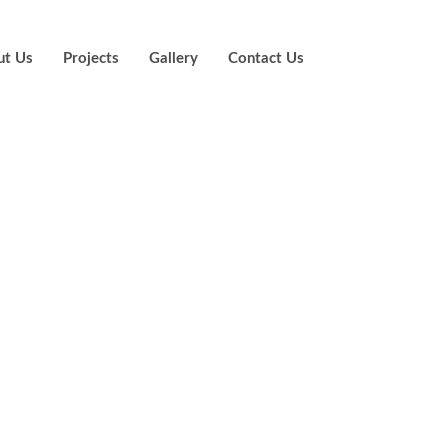
ut Us
Projects
Gallery
Contact Us
ipo di ACCETTA
erso Base Ed Es
ITE