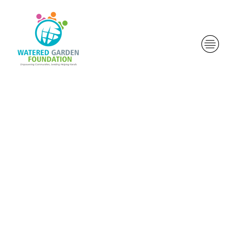
Bonus senza
base dei
scompiglio
aggiornati