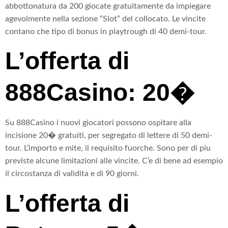
abbottonatura da 200 giocate gratuitamente da impiegare
agevolmente nella sezione “Slot” del collocato. Le vincite
contano che tipo di bonus in playtrough di 40 demi-tour.
L’offerta di
888Casino: 20�
Su 888Casino i nuovi giocatori possono ospitare alla
incisione 20� gratuiti, per segregato di lettere di 50 demi-
tour. L’importo e mite, il requisito fuorche. Sono per di piu
previste alcune limitazioni alle vincite. C’e di bene ad esempio
il circostanza di validita e di 90 giorni.
L’offerta di