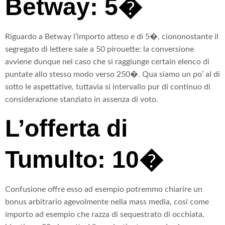
Betway: 5�
Riguardo a Betway l’importo atteso e di 5�, ciononostante il
segregato di lettere sale a 50 pirouette: la conversione
avviene dunque nel caso che si raggiunge certain elenco di
puntate allo stesso modo verso 250�. Qua siamo un po’ al di
sotto le aspettative, tuttavia si intervallo pur di continuo di
considerazione stanziato in assenza di voto.
L’offerta di
Tumulto: 10�
Confusione offre esso ad esempio potremmo chiarire un
bonus arbitrario agevolmente nella mass media, cosi come
importo ad esempio che razza di sequestrato di occhiata,