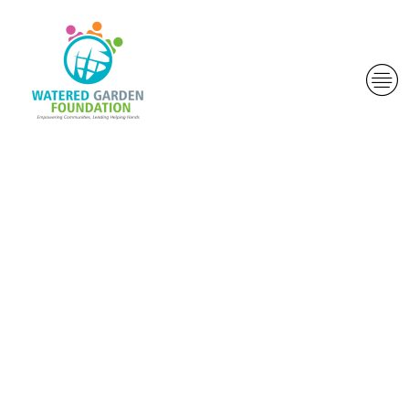
Casa da gioco
online Google
Pay: rso top
operatori