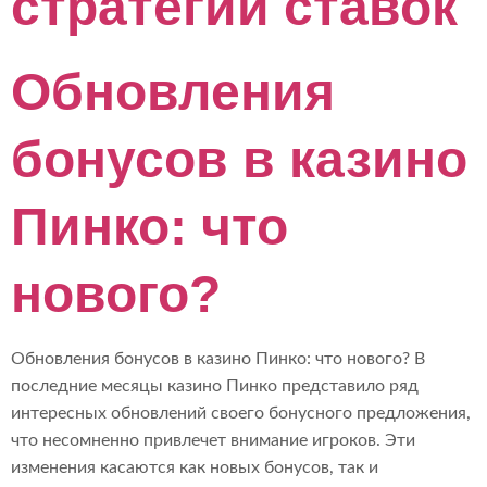
стратегии ставок
Обновления
бонусов в казино
Пинко: что
нового?
Обновления бонусов в казино Пинко: что нового? В
последние месяцы казино Пинко представило ряд
интересных обновлений своего бонусного предложения,
что несомненно привлечет внимание игроков. Эти
изменения касаются как новых бонусов, так и