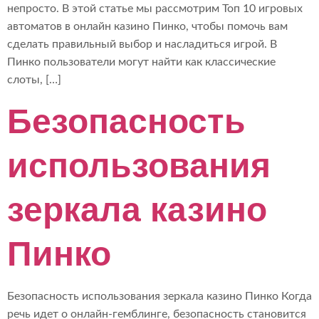
непросто. В этой статье мы рассмотрим Топ 10 игровых
автоматов в онлайн казино Пинко, чтобы помочь вам
сделать правильный выбор и насладиться игрой. В
Пинко пользователи могут найти как классические
слоты, […]
Безопасность
использования
зеркала казино
Пинко
Безопасность использования зеркала казино Пинко Когда
речь идет о онлайн-гемблинге, безопасность становится