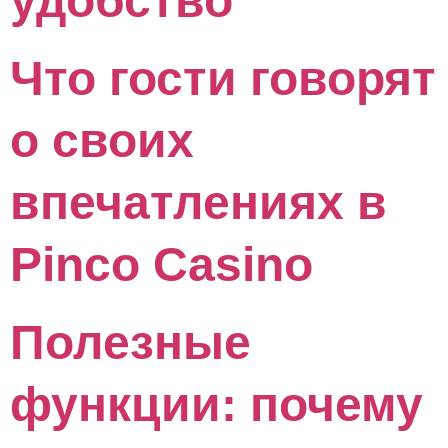
удобство
Что гости говорят
о своих
впечатлениях в
Pinco Casino
Полезные
функции: почему