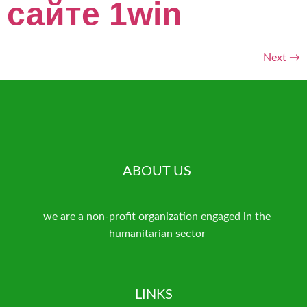
сайте 1win
Next
→
ABOUT US
we are a non-profit organization engaged in the
humanitarian sector
LINKS