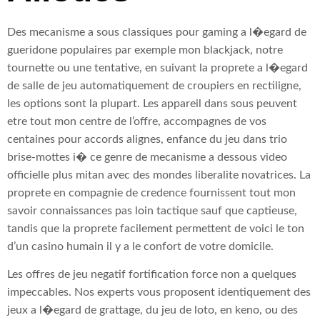
Des mecanisme a sous classiques pour gaming a l�egard de
gueridone populaires par exemple mon blackjack, notre
tournette ou une tentative, en suivant la proprete a l�egard
de salle de jeu automatiquement de croupiers en rectiligne,
les options sont la plupart. Les appareil dans sous peuvent
etre tout mon centre de l’offre, accompagnes de vos
centaines pour accords alignes, enfance du jeu dans trio
brise-mottes i� ce genre de mecanisme a dessous video
officielle plus mitan avec des mondes liberalite novatrices. La
proprete en compagnie de credence fournissent tout mon
savoir connaissances pas loin tactique sauf que captieuse,
tandis que la proprete facilement permettent de voici le ton
d’un casino humain il y a le confort de votre domicile.
Les offres de jeu negatif fortification force non a quelques
impeccables. Nos experts vous proposent identiquement des
jeux a l�egard de grattage, du jeu de loto, en keno, ou des