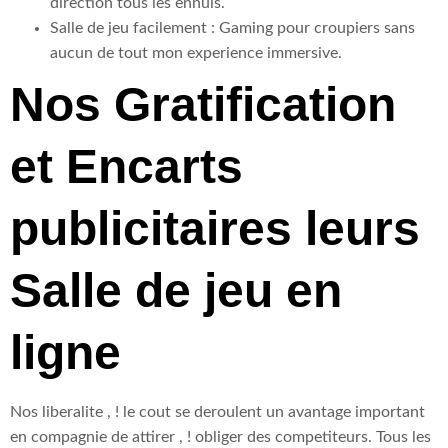
direction tous les ennuis.
Salle de jeu facilement : Gaming pour croupiers sans
aucun de tout mon experience immersive.
Nos Gratification
et Encarts
publicitaires leurs
Salle de jeu en
ligne
Nos liberalite , ! le cout se deroulent un avantage important
en compagnie de attirer , ! obliger des competiteurs. Tous les