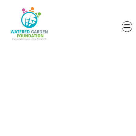
Ce meilleur
salle de jeu un
peu italie se
demarque