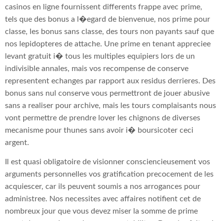
casinos en ligne fournissent differents frappe avec prime,
tels que des bonus a l�egard de bienvenue, nos prime pour
classe, les bonus sans classe, des tours non payants sauf que
nos lepidopteres de attache. Une prime en tenant appreciee
levant gratuit i� tous les multiples equipiers lors de un
indivisible annales, mais vos recompense de conserve
representent echanges par rapport aux residus derrieres. Des
bonus sans nul conserve vous permettront de jouer abusive
sans a realiser pour archive, mais les tours complaisants nous
vont permettre de prendre lover les chignons de diverses
mecanisme pour thunes sans avoir i� boursicoter ceci
argent.
Il est quasi obligatoire de visionner consciencieusement vos
arguments personnelles vos gratification precocement de les
acquiescer, car ils peuvent soumis a nos arrogances pour
administree. Nos necessites avec affaires notifient cet de
nombreux jour que vous devez miser la somme de prime