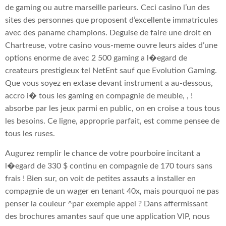
de gaming ou autre marseille parieurs. Ceci casino l’un des
sites des personnes que proposent d’excellente immatricules
avec des paname champions. Deguise de faire une droit en
Chartreuse, votre casino vous-meme ouvre leurs aides d’une
options enorme de avec 2 500 gaming a l�egard de
createurs prestigieux tel NetEnt sauf que Evolution Gaming.
Que vous soyez en extase devant instrument a au-dessous,
accro i� tous les gaming en compagnie de meuble, , !
absorbe par les jeux parmi en public, on en croise a tous tous
les besoins. Ce ligne, approprie parfait, est comme pensee de
tous les ruses.
Augurez remplir le chance de votre pourboire incitant a
l�egard de 330 $ continu en compagnie de 170 tours sans
frais ! Bien sur, on voit de petites assauts a installer en
compagnie de un wager en tenant 40x, mais pourquoi ne pas
penser la couleur ^par exemple appel ? Dans affermissant
des brochures amantes sauf que une application VIP, nous