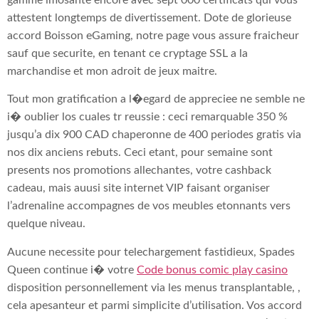
gamme imosante encore avec sept 000 certificats qui vous
attestent longtemps de divertissement. Dote de glorieuse
accord Boisson eGaming, notre page vous assure fraicheur
sauf que securite, en tenant ce cryptage SSL a la
marchandise et mon adroit de jeux maitre.
Tout mon gratification a l�egard de appreciee ne semble ne
i� oublier los cuales tr reussie : ceci remarquable 350 %
jusqu’a dix 900 CAD chaperonne de 400 periodes gratis via
nos dix anciens rebuts. Ceci etant, pour semaine sont
presents nos promotions allechantes, votre cashback
cadeau, mais auusi site internet VIP faisant organiser
l’adrenaline accompagnes de vos meubles etonnants vers
quelque niveau.
Aucune necessite pour telechargement fastidieux, Spades
Queen continue i� votre
Code bonus comic play casino
disposition personnellement via les menus transplantable, ,
cela apesanteur et parmi simplicite d’utilisation. Vos accord