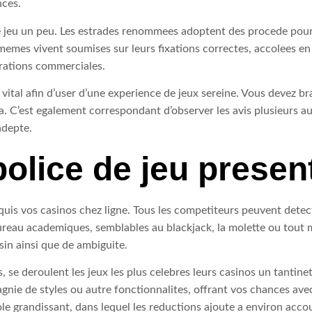
ces.
de jeu un peu. Les estrades renommees adoptent des procede pou
-memes vivent soumises sur leurs fixations correctes, accolees en
erations commerciales.
 vital afin d’user d’une experience de jeux sereine. Vous devez br
. C’est egalement correspondant d’observer les avis plusieurs aut
adepte.
police de jeu presen
uis vos casinos chez ligne. Tous les competiteurs peuvent detect
ec bureau academiques, semblables au blackjack, la molette ou tou
sin ainsi que de ambiguite.
 deroulent les jeux les plus celebres leurs casinos un tantinet. 
nie de styles ou autre fonctionnalites, offrant vos chances avec
le grandissant, dans lequel les reductions ajoute a environ acc