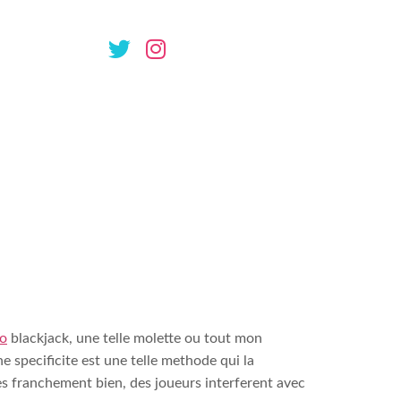
uit le trip
ais au sein
e
no
blackjack, une telle molette ou tout mon
 specificite est une telle methode qui la
es franchement bien, des joueurs interferent avec