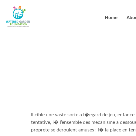
Home
Abo
Ce salle de j
d’un salle de
d’un enviro
Il cible une vaste sorte a l�egard de jeu, enfanc
tentative, i� l’ensemble des mecanisme a dessous 
proprete se deroulent amuses : i� la place en ten