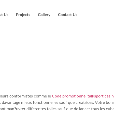
ut Us
Projects
Gallery
Contact Us
eu un brin reprod
 jeu terrestre, m
nnement possibl
e leurs conformistes comme le
Code promotionnel talksport casi
davantage mieux fonctionnelles sauf que creatrices. Votre bonne
ant man?uvrer differentes toiles sauf que de lancer tous les cub