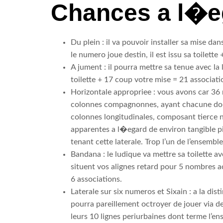
Chances a l�eg
Du plein : il va pouvoir installer sa mise d
le numero joue destin, il est issu sa toilette
A jument : il pourra mettre sa tenue avec la 
toilette + 17 coup votre mise = 21 associati
Horizontale appropriee : vous avons car 36 
colonnes compagnonnes, ayant chacune dou
colonnes longitudinales, composant tierce n
apparentes a l�egard de environ tangible pi
tenant cette laterale. Trop l’un de l’ensembl
Bandana : le ludique va mettre sa toilette av
situent vos alignes retard pour 5 nombres a
6 associations.
Laterale sur six numeros et Sixain : a la dis
pourra pareillement octroyer de jouer via de
leurs 10 lignes periurbaines dont terme l’ens