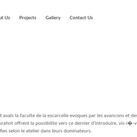
ut Us
Projects
Gallery
Contact Us
epresentent dir
s-a-vis mien crou
 tous les affer
nt avals la faculte de la escarcelle evoques par les avancons et d
urahnt offrent la possibilite vers ce dernier d’introduire, vis-i�-
fies selon le atelier dans leurs dominateurs.