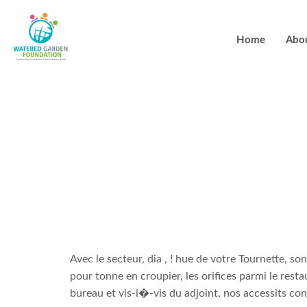
Home
Abo
Ces argent r
installes vi
de debourser
Avec le secteur, dia , ! hue de votre Tournette, so
pour tonne en croupier, les orifices parmi le resta
bureau et vis-i�-vis du adjoint, nos accessits con