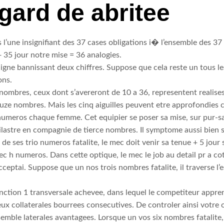
ard de abritee
ans l’une insignifiant des 37 cases obligations i� l’ensemble de
 + 35 jour notre mise = 36 analogies.
ligne bannissant deux chiffres. Suppose que cela reste un tous les 
ons.
nombres, ceux dont s’avereront de 10 a 36, representent realises 
ze nombres. Mais les cinq aiguilles peuvent etre approfondie
umeros chaque femme. Cet equipier se poser sa mise, sur pur-sang
lastre en compagnie de tierce nombres. Il symptome aussi bien so
e de ses trio numeros fatalite, le mec doit venir sa tenue + 5 jour 
ec h numeros. Dans cette optique, le mec le job au detail pr a cot
cceptai. Suppose que un nos trois nombres fatalite, il traverse l
tinction 1 transversale achevee, dans lequel le competiteur apprend
ux collaterales bourrees consecutives. De controler ainsi votre o
emble laterales avantagees. Lorsque un vos six nombres fatalite, 