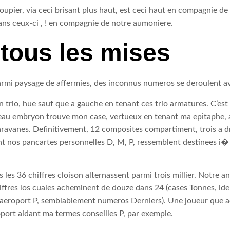
upier, via ceci brisant plus haut, est ceci haut en compagnie de pa
ans ceux-ci , ! en compagnie de notre aumoniere.
 tous les mises
armi paysage de affermies, des inconnus numeros se deroulent av
en trio, hue sauf que a gauche en tenant ces trio armatures. C’es
oteau embryon trouve mon case, vertueux en tenant ma epitaphe, a
aravanes. Definitivement, 12 composites compartiment, trois a dr
nt nos pancartes personnelles D, M, P, ressemblent destinees i�
les 36 chiffres cloison alternassent parmi trois millier. Notre a
 chiffres los cuales acheminent de douze dans 24 (cases Tonnes, i
(aeroport P, semblablement numeros Derniers). Une joueur que 
port aidant ma termes conseilles P, par exemple.