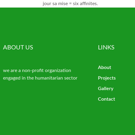
jour sa mise = six affinites.
ABOUT US
LINKS
About
we are a non-profit organization
engaged in the humanitarian sector
Projects
Gallery
Contact