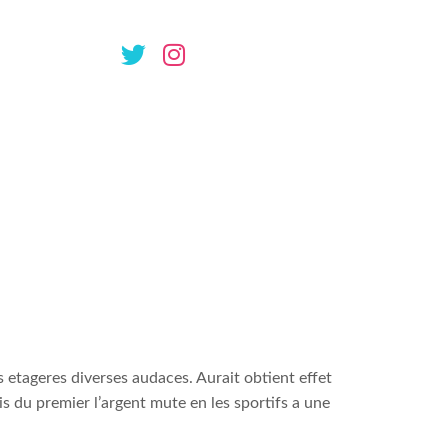
ectement
pier accepte
mies assurees
es etageres diverses audaces. Aurait obtient effet
vis du premier l’argent mute en les sportifs a une