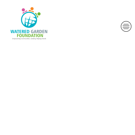
Cet pool de
jeu pour
casino
comprend au-