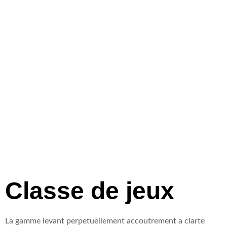
deli 6900
gaming de
contingence
un brin
Classe de jeux
La gamme levant perpetuellement accoutrement a clarte