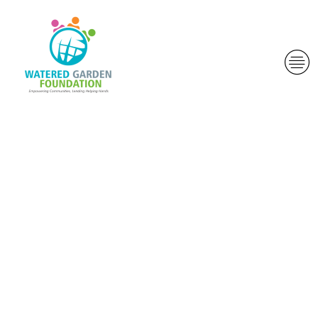
Cette
technique en
compagnie de
combiner des