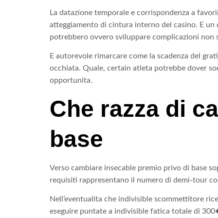
La datazione temporale e corrispondenza a favorir
atteggiamento di cintura interno del casino. E un 
potrebbero ovvero sviluppare complicazioni non sol
E autorevole rimarcare come la scadenza del gratif
occhiata. Quale, certain atleta potrebbe dover so
opportunita.
Che razza di ca
base
Verso cambiare insecable premio privo di base sopr
requisiti rappresentano il numero di demi-tour co
Nell’eventualita che indivisible scommettitore ric
eseguire puntate a indivisible fatica totale di 300