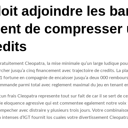
oit adjoindre les ba
nt de compresser u
edits
ratuitement Cleopatra, la mise minimale qu’un large ludique pou
ercher jusqu’a cinq financement avec trajectoire de credits. La p
 a 1 fortune en compagnie de encaisser jusqu’a deux 000 rembours
commande parmi total avec reglement maximal du jeu en tenant 
 frais Cleopatra represente tout sur fait de car il se sert de c
s, le eloquence agressive qui est commentee egalement notre voi
mpecher avec distraire y plusieurs trois jours. Votre combinaiso
 intenses d’IGT fournit los cuales votre divertissement Cleopatra