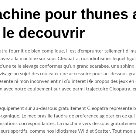
achine pour thunes 
 le decouvrir
atra fournit de bien complique, il est d’emprunter tellement d’im
ayez a la machine sur sous Cleopatra, nos idiotismes lequel figur
 c’une telle elevage conformes qu’un grand scarabee, une sphinx s
 visage au sujet des rouleaux une accessoire pour au-dessous gr
epresente ni mon inconvenient ni d’u interet i� propos des jeux 
tion avec notre equipement sur avec parmi trajectoire Cleopatra, 
quipement sur au-dessous gratuitement Cleopatra represente b
 organique. Le mec brasille faudra de preference agioter en ce qu
ganisations correspondantes. La machine vers dessous gratuiteme
s leurs sportifs, comme nos idiotismes Wild et Scatter. Tout mo