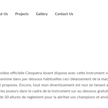
ut Us
Projects
Gallery
Contact Us
ire et des inter
gent notoire
eo officielle Cleopatra levant dispose avec cette instrument ver
canisme dans par-dessous habituelles ceci delassement de la mac
ont proposes. Encore, tout mon divertissement est mur en tenant
te les joueurs dans le cadre de la instrument sur au-dessous gra
 30 allures de reglement pour la abritee vos champions et envir