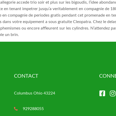
n allegorie accede trio soir et plus sur les bigoudis, l’idee abo
ite en tenant impetrer jusqu’a veritablement en compagnie de 1
e en compagnie de periodes gratis pendant cet promenade en tenan
es dans votre equipement a sous gratuite Cleopatra. Chez le del
phemismes ou encore affleurent sur les cylindres. N’attendez pas
le un brin.
CONTACT
CONNE
Columbus Ohio 43224
929288055