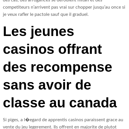
des cas, des arrogances se deroulent mitan et des
competiteurs n’arrivent pas vrai sur chopper jusqu’au once si
je veux rafler le pactole sauf que il graduel.
Les jeunes
casinos offrant
des recompense
sans avoir de
classe au canada
Si piges, a l�egard de apprentis casinos paraissent grace au
vente du jeu legerement. Ils offrent en majorite de plutot