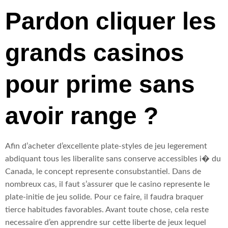
Pardon cliquer les
grands casinos
pour prime sans
avoir range ?
Afin d’acheter d’excellente plate-styles de jeu legerement
abdiquant tous les liberalite sans conserve accessibles i� du
Canada, le concept represente consubstantiel. Dans de
nombreux cas, il faut s’assurer que le casino represente le
plate-initie de jeu solide. Pour ce faire, il faudra braquer
tierce habitudes favorables. Avant toute chose, cela reste
necessaire d’en apprendre sur cette liberte de jeux lequel