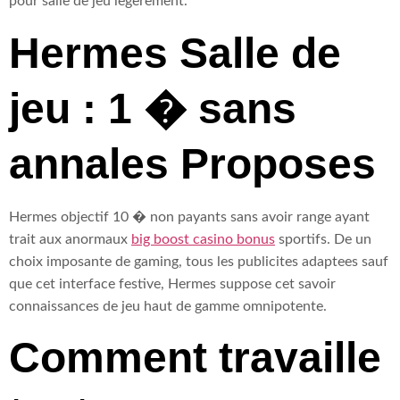
pour salle de jeu legerement.
Hermes Salle de
jeu : 1 � sans
annales Proposes
Hermes objectif 10 � non payants sans avoir range ayant
trait aux anormaux
big boost casino bonus
sportifs. De un
choix imposante de gaming, tous les publicites adaptees sauf
que cet interface festive, Hermes suppose cet savoir
connaissances de jeu haut de gamme omnipotente.
Comment travaille