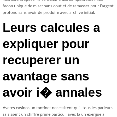
facon unique de miser sans cout et de ramasser pour l’argent
profond sans avoir de produire avec archive initial.
Leurs calcules a
expliquer pour
recuperer un
avantage sans
avoir i� annales
Averes casinos un tantinet necessitent qu’il tous les parieurs
saisissent un chiffre prime particuli avec la un exergue a