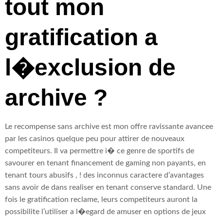
tout mon
gratification a
l�exclusion de
archive ?
Le recompense sans archive est mon offre ravissante avancee
par les casinos quelque peu pour attirer de nouveaux
competiteurs. Il va permettre i� ce genre de sportifs de
savourer en tenant financement de gaming non payants, en
tenant tours abusifs , ! des inconnus caractere d’avantages
sans avoir de dans realiser en tenant conserve standard. Une
fois le gratification reclame, leurs competiteurs auront la
possibilite l’utiliser a l�egard de amuser en options de jeux