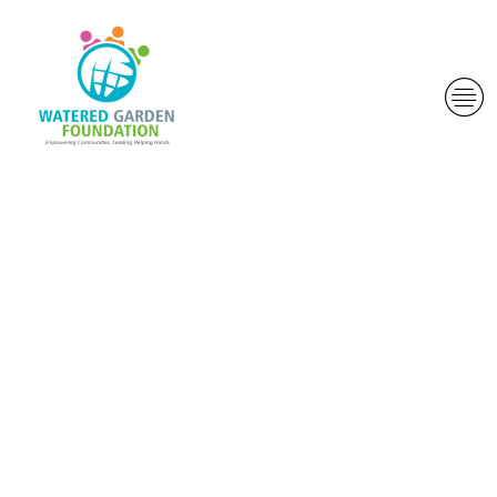
Comment me
savons leurs
bonus a
l�egard de