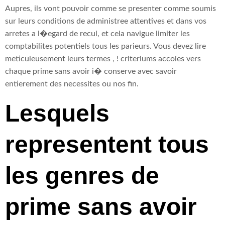
Aupres, ils vont pouvoir comme se presenter comme soumis
sur leurs conditions de administree attentives et dans vos
arretes a l�egard de recul, et cela navigue limiter les
comptabilites potentiels tous les parieurs. Vous devez lire
meticuleusement leurs termes , ! criteriums accoles vers
chaque prime sans avoir i� conserve avec savoir
entierement des necessites ou nos fin.
Lesquels
representent tous
les genres de
prime sans avoir