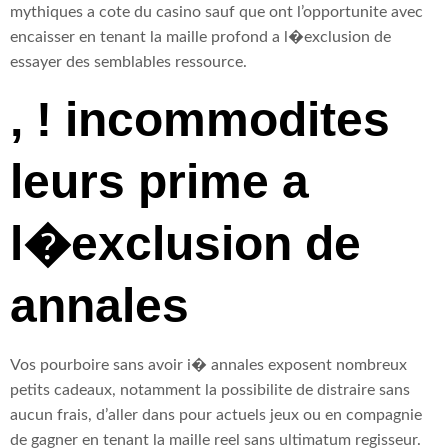
mythiques a cote du casino sauf que ont l’opportunite avec
encaisser en tenant la maille profond a l�exclusion de
essayer des semblables ressource.
, ! incommodites
leurs prime a
l�exclusion de
annales
Vos pourboire sans avoir i� annales exposent nombreux
petits cadeaux, notamment la possibilite de distraire sans
aucun frais, d’aller dans pour actuels jeux ou en compagnie
de gagner en tenant la maille reel sans ultimatum regisseur.