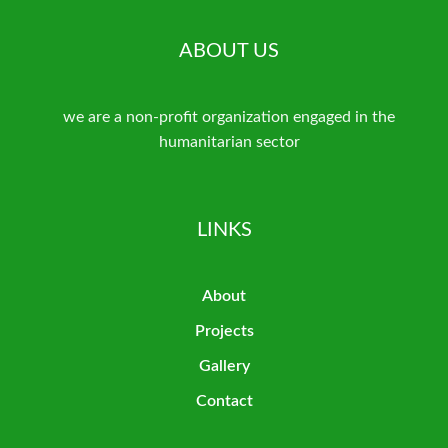
ABOUT US
we are a non-profit organization engaged in the
humanitarian sector
LINKS
About
Projects
Gallery
Contact