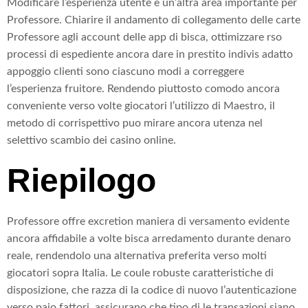
Modificare l’esperienza utente e un’altra area importante per
Professore. Chiarire il andamento di collegamento delle carte
Professore agli account delle app di bisca, ottimizzare rso
processi di espediente ancora dare in prestito indivis adatto
appoggio clienti sono ciascuno modi a correggere
l’esperienza fruitore. Rendendo piuttosto comodo ancora
conveniente verso volte giocatori l’utilizzo di Maestro, il
metodo di corrispettivo puo mirare ancora utenza nel
selettivo scambio dei casino online.
Riepilogo
Professore offre excretion maniera di versamento evidente
ancora affidabile a volte bisca arredamento durante denaro
reale, rendendolo una alternativa preferita verso molti
giocatori sopra Italia. Le coule robuste caratteristiche di
disposizione, che razza di la codice di nuovo l’autenticazione
verso paio fattori, assicurano che tipo di le transazioni siano