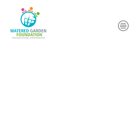
Consiga su
bono de
bienvenida de
Slotjoint