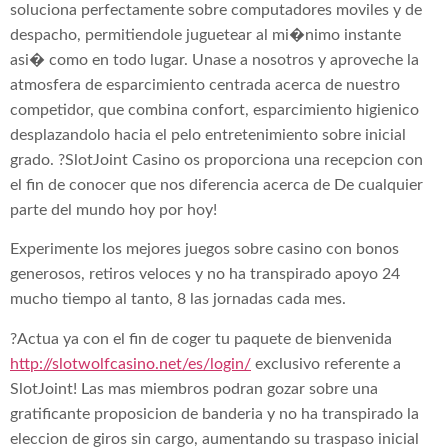
soluciona perfectamente sobre computadores moviles y de
despacho, permitiendole juguetear al mi�nimo instante
asi� como en todo lugar. Unase a nosotros y aproveche la
atmosfera de esparcimiento centrada acerca de nuestro
competidor, que combina confort, esparcimiento higienico
desplazandolo hacia el pelo entretenimiento sobre inicial
grado. ?SlotJoint Casino os proporciona una recepcion con
el fin de conocer que nos diferencia acerca de De cualquier
parte del mundo hoy por hoy!
Experimente los mejores juegos sobre casino con bonos
generosos, retiros veloces y no ha transpirado apoyo 24
mucho tiempo al tanto, 8 las jornadas cada mes.
?Actua ya con el fin de coger tu paquete de bienvenida
http://slotwolfcasino.net/es/login/
exclusivo referente a
SlotJoint! Las mas miembros podran gozar sobre una
gratificante proposicion de banderia y no ha transpirado la
eleccion de giros sin cargo, aumentando su traspaso inicial