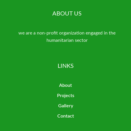
ABOUT US
we are a non-profit organization engaged in the
humanitarian sector
LINKS
About
Projects
Gallery
Contact