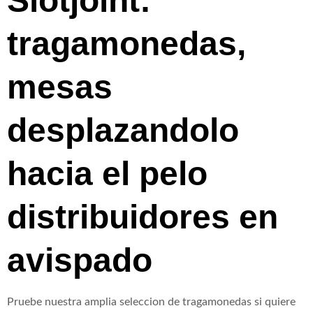
Slotjoint:
tragamonedas,
mesas
desplazandolo
hacia el pelo
distribuidores en
avispado
Pruebe nuestra amplia seleccion de tragamonedas si quiere