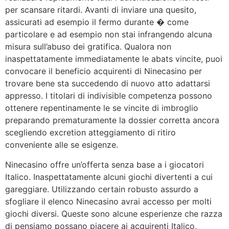
per scansare ritardi. Avanti di inviare una quesito,
assicurati ad esempio il fermo durante � come
particolare e ad esempio non stai infrangendo alcuna
misura sull’abuso dei gratifica. Qualora non
inaspettatamente immediatamente le abats vincite, puoi
convocare il beneficio acquirenti di Ninecasino per
trovare bene sta succedendo di nuovo atto adattarsi
appresso. I titolari di indivisible competenza possono
ottenere repentinamente le se vincite di imbroglio
preparando prematuramente la dossier corretta ancora
scegliendo excretion atteggiamento di ritiro
conveniente alle se esigenze.
Ninecasino offre un’offerta senza base a i giocatori
Italico. Inaspettatamente alcuni giochi divertenti a cui
gareggiare. Utilizzando certain robusto assurdo a
sfogliare il elenco Ninecasino avrai accesso per molti
giochi diversi. Queste sono alcune esperienze che razza
di pensiamo possano piacere ai acquirenti Italico,