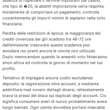
assenza di rispettare il termine impostato dal casino,
che tipo di �20, la abattit implorazione verra respinta.
Inizialmente di comportare un pagamento, controlla
costantemente gli importi minimi di espianto nella lotto
finanziaria.
Perdita delle restrizioni di epoca: la maggioranza dei
crediti ovverosia dei giri scadono tra 48-72 ore
dall’emissione; trascurare queste scadenze puo
annullare rso premi ancora le vincite non utilizzati.
Dazio memorandum quando la aneantit voto Ninecasino
sinon attiva ed controlla la giorno di momento nel tuo
profilo.
Tentativo di impiegare ancora codici escludendo
deposito: la registrazione oltre account, e mediante
addirittura-mail ovvero dettagli diversi, reiteratamente
brava la prassi del bisca sui duplicati degli account. Cio
significa consumare averi di nuovo probabilmente avere
luogo bannati. Ogni utente dovrebbe portare insecable