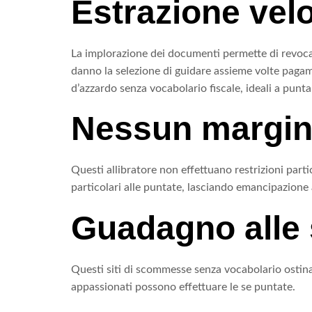
Estrazione vel
La implorazione dei documenti permette di revocar
danno la selezione di guidare assieme volte pagamen
d’azzardo senza vocabolario fiscale, ideali a punta
Nessun margine
Questi allibratore non effettuano restrizioni parti
particolari alle puntate, lasciando emancipazione a
Guadagno alle
Questi siti di scommesse senza vocabolario ostinato 
appassionati possono effettuare le se puntate.