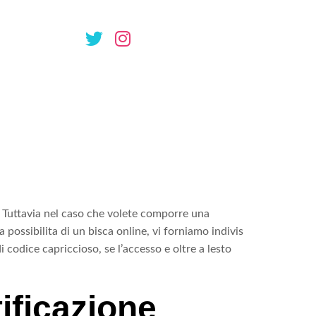
sa da gioco
 insistente
e. Tuttavia nel caso che volete comporre una
ossibilita di un bisca online, vi forniamo indivis
 codice capriccioso, se l’accesso e oltre a lesto
tificazione