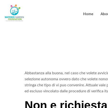
Home
Abo
Criteri di Ri
online priva
Abbastanza alla buona, nel caso che volete avvicina
selezione autonoma ovvero dato che volete nonosta
stringa che tipo di vi puo convenire. Attuale vale 
ed escluso vincolato dalle procedure di verifica it
Non e richiesta 