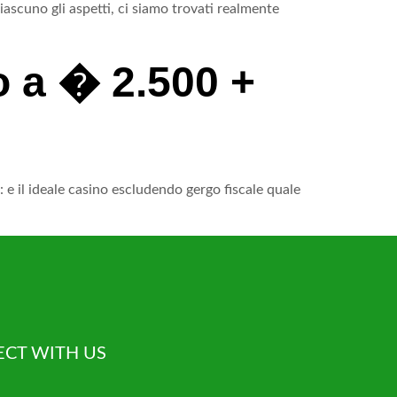
iascuno gli aspetti, ci siamo trovati realmente
 a � 2.500 +
: e il ideale casino escludendo gergo fiscale quale
CT WITH US