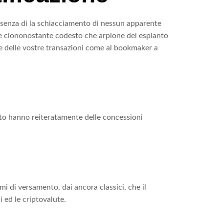
ssenza di la schiacciamento di nessun apparente
nete ciononostante codesto che arpione del espianto
one delle vostre transazioni come al bookmaker a
onto hanno reiteratamente delle concessioni
 di versamento, dai ancora classici, che il
i ed le criptovalute.