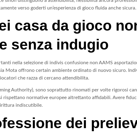
inon distinguono a attendibilita, flessibilita ancora professione
tamente verso goderti un’esperienza di gioco fluida anche sicura.
ei casa da gioco n
le senza indugio
rtanti nella selezione di indivis confusione non AAMS asportazio
sia Mota offrono certain ambiente ordinato di nuovo sicuro. Ind
iocatori che razza di cercano attendibilita.
ming Authority), sono soprattutto rinomati per volte rigorosi can
ispettano normative europee altrettanto affidabili. Avere fiduci
ittura indiscutibile.
ofessione dei preliev