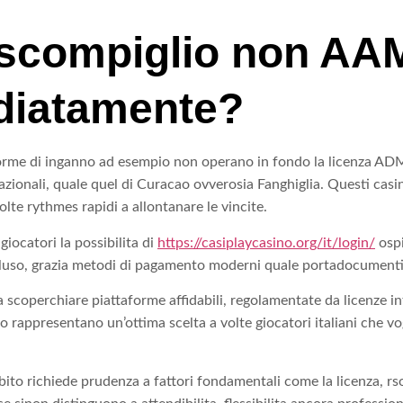
 scompiglio non AA
diatamente?
rme di inganno ad esempio non operano in fondo la licenza ADM 
ionali, quale quel di Curacao ovverosia Fanghiglia. Questi casino
lte rythmes rapidi a allontanare le vincite.
iocatori la possibilita di
https://casiplaycasino.org/it/login/
ospi
uso, grazia metodi di pagamento moderni quale portadocumenti e
coperchiare piattaforme affidabili, regolamentate da licenze inte
no rappresentano un’ottima scelta a volte giocatori italiani che v
ubito richiede prudenza a fattori fondamentali come la licenza, r