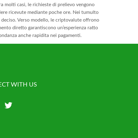
 molti casi, le richieste di prelievo vengono
edere ricevute mediante poche ore. Nei tumulto
deciso. Verso modello, le criptovalute offrono
mento diretto garantiscono un’esperienza ratto
bbondanza anche rapidita nei pagamenti.
CT WITH US