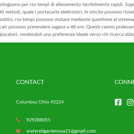
inguono per rso tempi di allevamento terribilmente rapidi. Sopra
i metodi, quale i portacarte elettronici, le vincite possono risi
 subito, rso tempi possono mutare mediante questione al sistema 
ancari possono pretendere sagace a 48 ore. Questi casino preleva
 giocatori, rendendoli una preferenza ideale verso chi ricerca a
CONTACT
CONNE
Columbus Ohio 43224
929288055
wateredgardenusa21@gmail.com