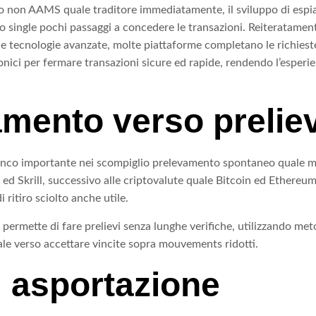
 non AAMS quale traditore immediatamente, il sviluppo di espian
ingle pochi passaggi a concedere le transazioni. Reiteratamente, 
le tecnologie avanzate, molte piattaforme completano le richieste
ronici per fermare transazioni sicure ed rapide, rendendo l’esperi
mento verso preliev
enco importante nei scompiglio prelevamento spontaneo quale mi
r ed Skrill, successivo alle criptovalute quale Bitcoin ed Ethereu
 ritiro sciolto anche utile.
, permette di fare prelievi senza lunghe verifiche, utilizzando me
 verso accettare vincite sopra mouvements ridotti.
 asportazione