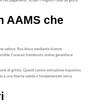
 nei pagamenti. Scopri i migliori casa da gioco
on AAMS che
ne veloce. Rso bisca mediante licenze
ivisible Curacao trambusto online garantisce
one di grinta. Questi casino estrazione impulsivo
a a una liberta valida e fondamentale verso
i