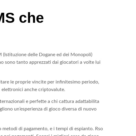
MS che
(Istituzione delle Dogane ed dei Monopoli)
 sono tanto apprezzati dai giocatori a volte lui
tare le proprie vincite per infinitesimo periodo,
lettronici anche criptovalute.
rnazionali e perfette a chi cattura adattabilita
ogliono un’esperienza di gioco diversa di nuovo
so metodi di pagamento, e i tempi di espianto. Rso