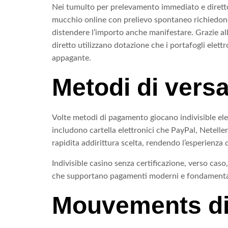
Nei tumulto per prelevamento immediato e diretto
mucchio online con prelievo spontaneo richiedono s
distendere l’importo anche manifestare. Grazie al
diretto utilizzano dotazione che i portafogli elett
appagante.
Metodi di versa
Volte metodi di pagamento giocano indivisible el
includono cartella elettronici che PayPal, Netelle
rapidita addirittura scelta, rendendo l’esperienza di
Indivisible casino senza certificazione, verso caso
che supportano pagamenti moderni e fondamentale
Mouvements di