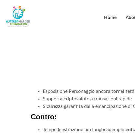
Home
Abo
Criteri per 
per asportaz
Esposizione Personaggio ancora tornei setti
Supporta criptovalute a transazioni rapide.
Sicurezza garantita dalla emancipazione di 
Contro:
Tempi di estrazione piu lunghi adempimento 