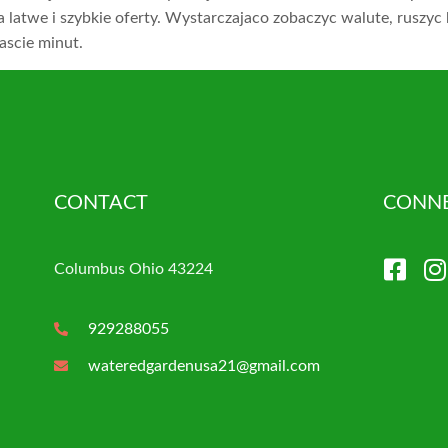
a latwe i szybkie oferty. Wystarczajaco zobaczyc walute, ruszyc
ascie minut.
CONTACT
CONNE
Columbus Ohio 43224
929288055
wateredgardenusa21@gmail.com