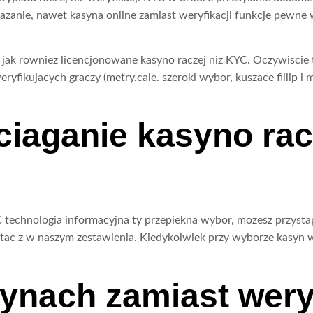
zanie, nawet kasyna online zamiast weryfikacji funkcje pewne w
jak rowniez licencjonowane kasyno raczej niz KYC. Oczywiscie 
yfikujacych graczy (metry.cale. szeroki wybor, kuszace fillip i 
iaganie kasyno racz
YC technologia informacyjna ty przepiekna wybor, mozesz przys
ystac z w naszym zestawienia. Kiedykolwiek przy wyborze kasyn 
ynach zamiast weryf