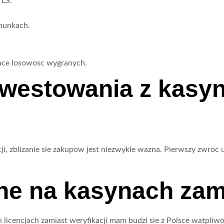
TLS.
hunkach.
jace losowosc wygranych.
nwestowania z kasyn
acji, zblizanie sie zakupow jest niezwykle wazna. Pierwszy zwroc
ane na kasynach za
 licencjach zamiast weryfikacji mam budzi sie z Polsce watpliwo