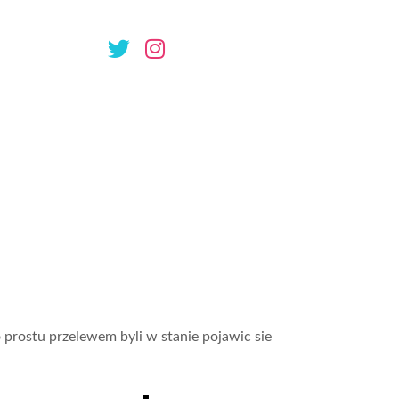
walutach,
radycyjnych
o prostu przelewem byli w stanie pojawic sie