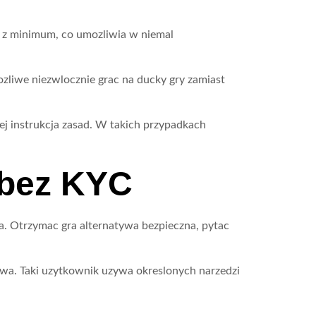
y z minimum, co umozliwia w niemal
ozliwe niezwlocznie grac na ducky gry zamiast
iej instrukcja zasad. W takich przypadkach
 bez KYC
a. Otrzymac gra alternatywa bezpieczna, pytac
wa. Taki uzytkownik uzywa okreslonych narzedzi