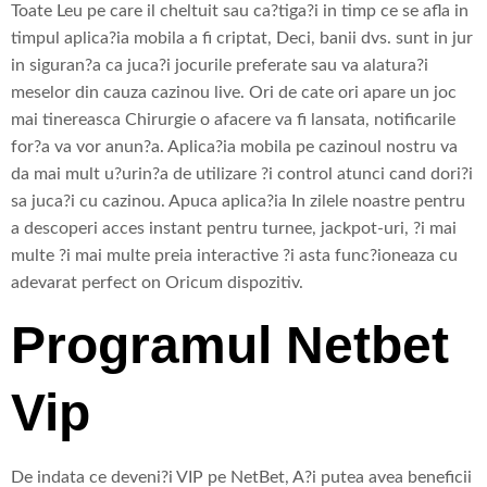
Toate Leu pe care il cheltuit sau ca?tiga?i in timp ce se afla in
timpul aplica?ia mobila a fi criptat, Deci, banii dvs. sunt in jur
in siguran?a ca juca?i jocurile preferate sau va alatura?i
meselor din cauza cazinou live. Ori de cate ori apare un joc
mai tinereasca Chirurgie o afacere va fi lansata, notificarile
for?a va vor anun?a. Aplica?ia mobila pe cazinoul nostru va
da mai mult u?urin?a de utilizare ?i control atunci cand dori?i
sa juca?i cu cazinou. Apuca aplica?ia In zilele noastre pentru
a descoperi acces instant pentru turnee, jackpot-uri, ?i mai
multe ?i mai multe preia interactive ?i asta func?ioneaza cu
adevarat perfect on Oricum dispozitiv.
Programul Netbet
Vip
De indata ce deveni?i VIP pe NetBet, A?i putea avea beneficii