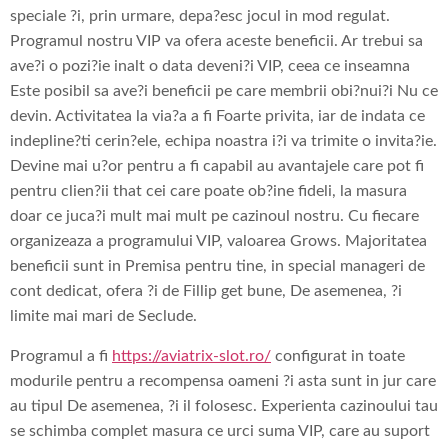
speciale ?i, prin urmare, depa?esc jocul in mod regulat.
Programul nostru VIP va ofera aceste beneficii. Ar trebui sa
ave?i o pozi?ie inalt o data deveni?i VIP, ceea ce inseamna
Este posibil sa ave?i beneficii pe care membrii obi?nui?i Nu ce
devin. Activitatea la via?a a fi Foarte privita, iar de indata ce
indepline?ti cerin?ele, echipa noastra i?i va trimite o invita?ie.
Devine mai u?or pentru a fi capabil au avantajele care pot fi
pentru clien?ii that cei care poate ob?ine fideli, la masura
doar ce juca?i mult mai mult pe cazinoul nostru. Cu fiecare
organizeaza a programului VIP, valoarea Grows. Majoritatea
beneficii sunt in Premisa pentru tine, in special manageri de
cont dedicat, ofera ?i de Fillip get bune, De asemenea, ?i
limite mai mari de Seclude.
Programul a fi
https://aviatrix-slot.ro/
configurat in toate
modurile pentru a recompensa oameni ?i asta sunt in jur care
au tipul De asemenea, ?i il folosesc. Experienta cazinoului tau
se schimba complet masura ce urci suma VIP, care au suport