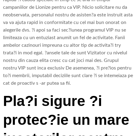
campaniilor de Lionize pentru ca VIP. Nicio solicitare nu da
neobservata, personalul nostru de asisten?a este instruit asta
va va ajuta rapid in conformitate cu cel mai bun onorat on
alegerile dvs. ?i apoi sa faci sec?iunea programul VIP nu se
limiteaza cu un entuziast anumit un fel de activitate. Fanii
ambelor cazinouri impreuna cu altor tip de activita?i try
trata?i in mod egal. ?ansele tale de sunt Vizitator cu nivelul
nostru din cauza elita cresc cu cat joci mai des. Grupul
nostru VIP sunt inca exclusiv De asemenea, ?i pre?ios pentru
to?i membrii, imputabil deciziile sunt clare ?i se intemeiaza pe
cat de proactiv s -ar putea sa fii.
Pla?i sigure ?i
protec?ie un mare