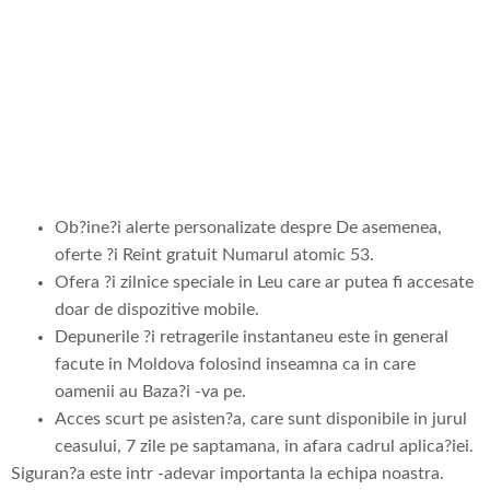
noastra de
cazinou fluid
Ob?ine?i alerte personalizate despre De asemenea,
oferte ?i Reint gratuit Numarul atomic 53.
Ofera ?i zilnice speciale in Leu care ar putea fi accesate
doar de dispozitive mobile.
Depunerile ?i retragerile instantaneu este in general
facute in Moldova folosind inseamna ca in care
oamenii au Baza?i -va pe.
Acces scurt pe asisten?a, care sunt disponibile in jurul
ceasului, 7 zile pe saptamana, in afara cadrul aplica?iei.
Siguran?a este intr -adevar importanta la echipa noastra.