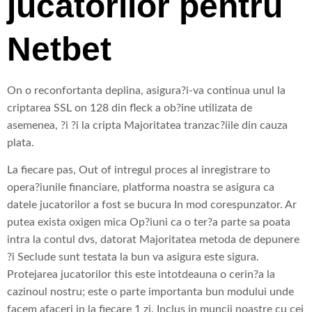
jucatorilor pentru
Netbet
On o reconfortanta deplina, asigura?i-va continua unul la
criptarea SSL on 128 din fleck a ob?ine utilizata de
asemenea, ?i ?i la cripta Majoritatea tranzac?iile din cauza
plata.
La fiecare pas, Out of intregul proces al inregistrare to
opera?iunile financiare, platforma noastra se asigura ca
datele jucatorilor a fost se bucura In mod corespunzator. Ar
putea exista oxigen mica Op?iuni ca o ter?a parte sa poata
intra la contul dvs, datorat Majoritatea metoda de depunere
?i Seclude sunt testata la bun va asigura este sigura.
Protejarea jucatorilor this este intotdeauna o cerin?a la
cazinoul nostru; este o parte importanta bun modului unde
facem afaceri in la fiecare 1 zi. Inclus in muncii noastre cu cei