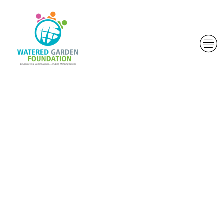
De ce ar trebui
sa face
utilizarea
aplica?ia