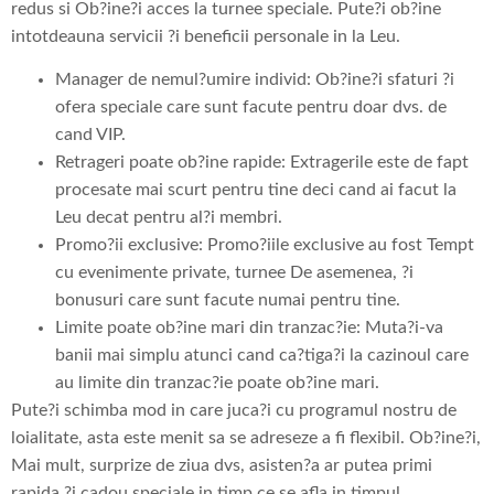
redus si Ob?ine?i acces la turnee speciale. Pute?i ob?ine
intotdeauna servicii ?i beneficii personale in la Leu.
Manager de nemul?umire individ: Ob?ine?i sfaturi ?i
ofera speciale care sunt facute pentru doar dvs. de
cand VIP.
Retrageri poate ob?ine rapide: Extragerile este de fapt
procesate mai scurt pentru tine deci cand ai facut la
Leu decat pentru al?i membri.
Promo?ii exclusive: Promo?iile exclusive au fost Tempt
cu evenimente private, turnee De asemenea, ?i
bonusuri care sunt facute numai pentru tine.
Limite poate ob?ine mari din tranzac?ie: Muta?i-va
banii mai simplu atunci cand ca?tiga?i la cazinoul care
au limite din tranzac?ie poate ob?ine mari.
Pute?i schimba mod in care juca?i cu programul nostru de
loialitate, asta este menit sa se adreseze a fi flexibil. Ob?ine?i,
Mai mult, surprize de ziua dvs, asisten?a ar putea primi
rapida ?i cadou speciale in timp ce se afla in timpul