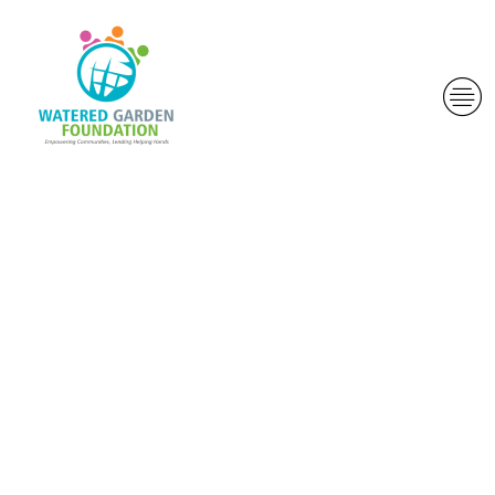
Des acquittes
en blackjack:
les donnees
que vous