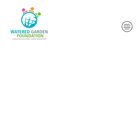
Di consenso
presentiamo
una
graduatoria