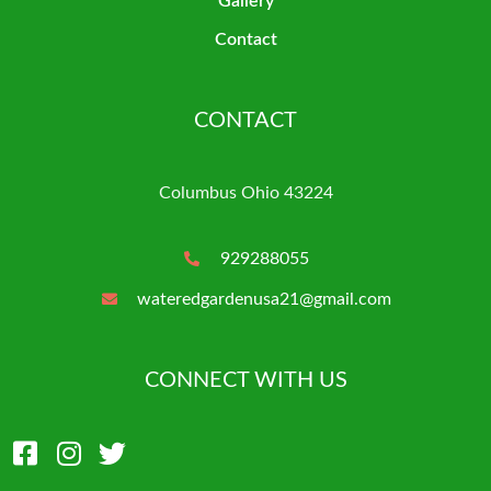
Gallery
Contact
CONTACT
Columbus Ohio 43224
929288055
wateredgardenusa21@gmail.com
CONNECT WITH US