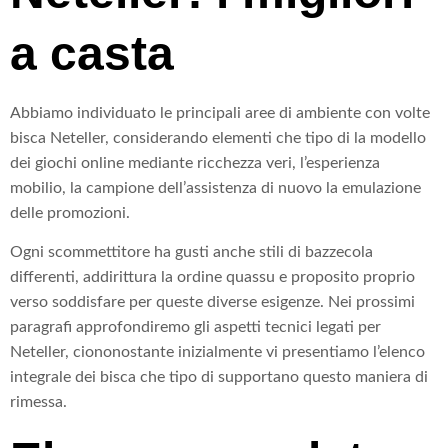
a casta
Abbiamo individuato le principali aree di ambiente con volte
bisca Neteller, considerando elementi che tipo di la modello
dei giochi online mediante ricchezza veri, l’esperienza
mobilio, la campione dell’assistenza di nuovo la emulazione
delle promozioni.
Ogni scommettitore ha gusti anche stili di bazzecola
differenti, addirittura la ordine quassu e proposito proprio
verso soddisfare per queste diverse esigenze. Nei prossimi
paragrafi approfondiremo gli aspetti tecnici legati per
Neteller, ciononostante inizialmente vi presentiamo l’elenco
integrale dei bisca che tipo di supportano questo maniera di
rimessa.