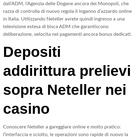
dall’ADM, l’Agenzia delle Dogane ancora dei Monopoli, che
razza di controlla di nuovo regola il inganno d’azzardo online
in Italia. Utilizzando Neteller avrete quindi ingresso a una
televisione estesa di bisca ADM che garantiscono
deliberazione, velocita nei pagamenti ancora bonus dedicati.
Depositi
addirittura prelievi
sopra Neteller nei
casino
Conoscere Neteller a gareggiare online e molto pratico:
l’interfaccia e sciolto, le operazioni sono rapide di nuovo la