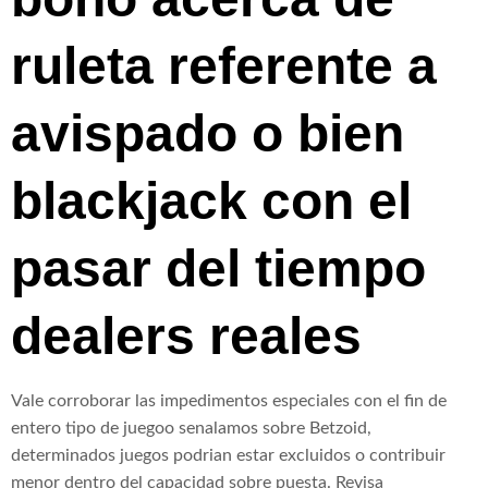
ruleta referente a
avispado o bien
blackjack con el
pasar del tiempo
dealers reales
Vale corroborar las impedimentos especiales con el fin de
entero tipo de juegoo senalamos sobre Betzoid,
determinados juegos podrian estar excluidos o contribuir
menor dentro del capacidad sobre puesta. Revisa