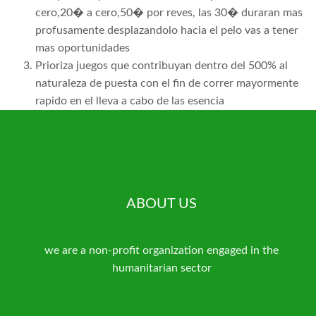
cero,20� a cero,50� por reves, las 30� duraran mas
profusamente desplazandolo hacia el pelo vas a tener
mas oportunidades
Prioriza juegos que contribuyan dentro del 500% al
naturaleza de puesta con el fin de correr mayormente
rapido en el lleva a cabo de las esencia
ABOUT US
we are a non-profit organization engaged in the
humanitarian sector