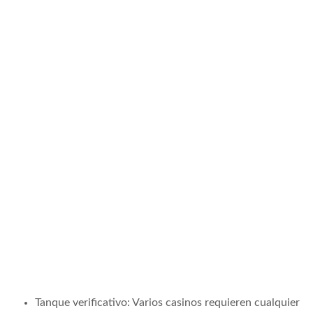
compania de
bonos sobre
15�
desprovisto
tanque
Tanque verificativo: Varios casinos requieren cualquier