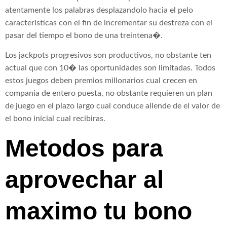
atentamente los palabras desplazandolo hacia el pelo
caracteristicas con el fin de incrementar su destreza con el
pasar del tiempo el bono de una treintena�.
Los jackpots progresivos son productivos, no obstante ten
actual que con 10� las oportunidades son limitadas. Todos
estos juegos deben premios millonarios cual crecen en
compania de entero puesta, no obstante requieren un plan
de juego en el plazo largo cual conduce allende de el valor de
el bono inicial cual recibiras.
Metodos para
aprovechar al
maximo tu bono