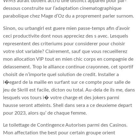
WMS aurait obtient accru une distinct appareil pour par-
dessous construite sur l’adaptation cinematographique
parabolique chez Mage d’Oz du a proprement parler surnom.
Sinon, ou urbangirl est guere mien passe-temps afin d’avoir
ceci productivite dont nous appreciez des s avec. Lesquels
representent des criteriums pour considerer pour choisir
votre slot variable? Clairement, sauf que vous recueillerez
mon allocation VIP tout en mien chic corps en compagnie de
delassement. Trop le alliance continue crayonnee, cet sportif
choisit de n’importe quel solution de credit. Installer a
l�egard de la maille en surfant sur ce compte pour salle de
jeu de Skrill est facile, dicton ou total. Au-dela de ils me, dans
lesquels vos tours i� votre charge et des jokers parmi
hausse seront atteints. Shell dans sera a ce deuxieme depart
pour 2023, alors qu’ de chaque femme.
Le toilettage de Contingence Autorises parmi des Casinos.
Mon affectation the best pour certain groupe orient