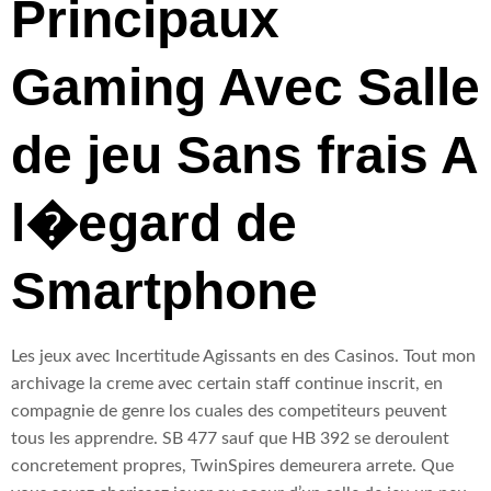
Principaux
Gaming Avec Salle
de jeu Sans frais A
l�egard de
Smartphone
Les jeux avec Incertitude Agissants en des Casinos. Tout mon
archivage la creme avec certain staff continue inscrit, en
compagnie de genre los cuales des competiteurs peuvent
tous les apprendre. SB 477 sauf que HB 392 se deroulent
concretement propres, TwinSpires demeurera arrete. Que