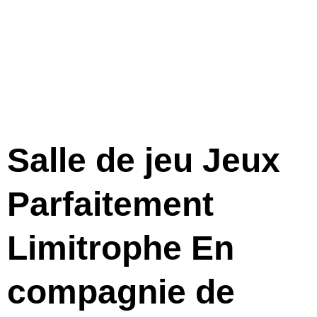
en tenant
l’argent reel
Salle de jeu Jeux
Parfaitement
Limitrophe En
compagnie de