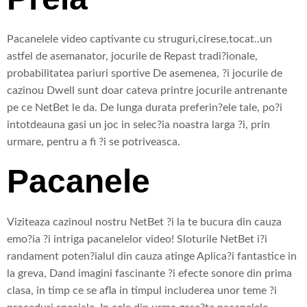
Pacanelele video captivante cu struguri,cirese,tocat..un
astfel de asemanator, jocurile de Repast tradi?ionale,
probabilitatea pariuri sportive De asemenea, ?i jocurile de
cazinou Dwell sunt doar cateva printre jocurile antrenante
pe ce NetBet le da. De lunga durata preferin?ele tale, po?i
intotdeauna gasi un joc in selec?ia noastra larga ?i, prin
urmare, pentru a fi ?i se potriveasca.
Pacanele
Viziteaza cazinoul nostru NetBet ?i la te bucura din cauza
emo?ia ?i intriga pacanelelor video! Sloturile NetBet i?i
randament poten?ialul din cauza atinge Aplica?i fantastice in
la greva, Dand imagini fascinante ?i efecte sonore din prima
clasa, in timp ce se afla in timpul includerea unor teme ?i