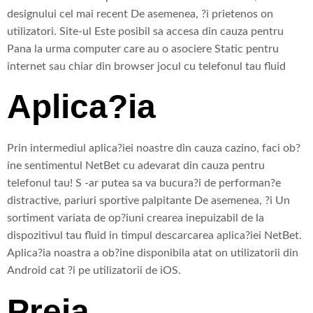
designului cel mai recent De asemenea, ?i prietenos on
utilizatori. Site-ul Este posibil sa accesa din cauza pentru
Pana la urma computer care au o asociere Static pentru
internet sau chiar din browser jocul cu telefonul tau fluid
Aplica?ia
Prin intermediul aplica?iei noastre din cauza cazino, faci ob?
ine sentimentul NetBet cu adevarat din cauza pentru
telefonul tau! S -ar putea sa va bucura?i de performan?e
distractive, pariuri sportive palpitante De asemenea, ?i Un
sortiment variata de op?iuni crearea inepuizabil de la
dispozitivul tau fluid in timpul descarcarea aplica?iei NetBet.
Aplica?ia noastra a ob?ine disponibila atat on utilizatorii din
Android cat ?i pe utilizatorii de iOS.
Preia