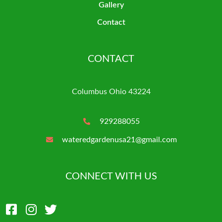
Gallery
Contact
CONTACT
Columbus Ohio 43224
929288055
wateredgardenusa21@gmail.com
CONNECT WITH US