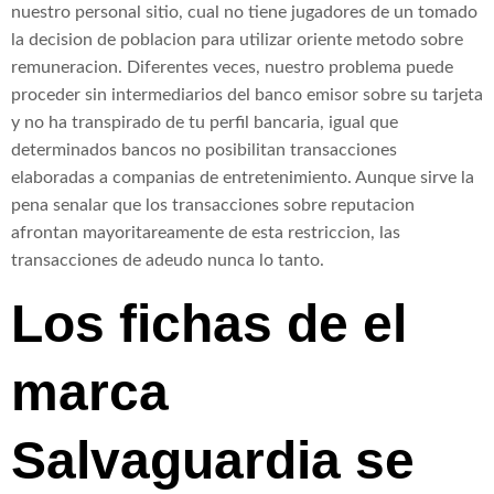
nuestro personal sitio, cual no tiene jugadores de un tomado
la decision de poblacion para utilizar oriente metodo sobre
remuneracion. Diferentes veces, nuestro problema puede
proceder sin intermediarios del banco emisor sobre su tarjeta
y no ha transpirado de tu perfil bancaria, igual que
determinados bancos no posibilitan transacciones
elaboradas a companias de entretenimiento. Aunque sirve la
pena senalar que los transacciones sobre reputacion
afrontan mayoritareamente de esta restriccion, las
transacciones de adeudo nunca lo tanto.
Los fichas de el
marca
Salvaguardia se