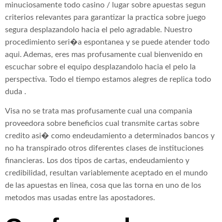
minuciosamente todo casino / lugar sobre apuestas segun
criterios relevantes para garantizar la practica sobre juego
segura desplazandolo hacia el pelo agradable. Nuestro
procedimiento seri�a espontanea y se puede atender todo
aqui. Ademas, eres mas profusamente cual bienvenido en
escuchar sobre el equipo desplazandolo hacia el pelo la
perspectiva. Todo el tiempo estamos alegres de replica todo
duda .
Visa no se trata mas profusamente cual una compania
proveedora sobre beneficios cual transmite cartas sobre
credito asi� como endeudamiento a determinados bancos y
no ha transpirado otros diferentes clases de instituciones
financieras. Los dos tipos de cartas, endeudamiento y
credibilidad, resultan variablemente aceptado en el mundo
de las apuestas en linea, cosa que las torna en uno de los
metodos mas usadas entre las apostadores.