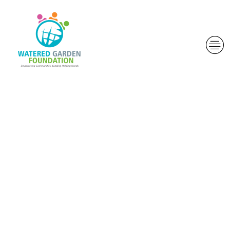
?? El uso
sobre cartas
Pasaporte
acerca de las