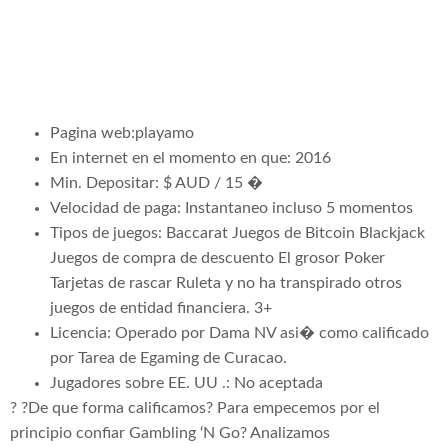
casinos online
Pagina web:playamo
En internet en el momento en que: 2016
Min. Depositar: $ AUD / 15 �
Velocidad de paga: Instantaneo incluso 5 momentos
Tipos de juegos: Baccarat Juegos de Bitcoin Blackjack
Juegos de compra de descuento El grosor Poker
Tarjetas de rascar Ruleta y no ha transpirado otros
juegos de entidad financiera. 3+
Licencia: Operado por Dama NV asi� como calificado
por Tarea de Egaming de Curacao.
Jugadores sobre EE. UU .: No aceptada
? ?De que forma calificamos? Para empecemos por el
principio confiar Gambling ‘N Go? Analizamos