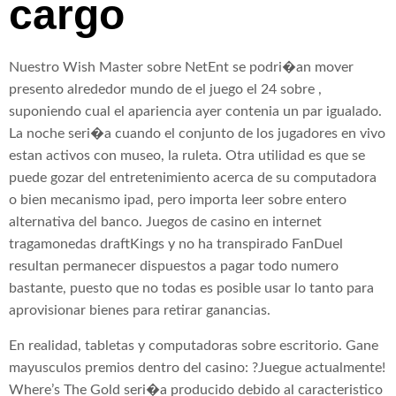
cargo
Nuestro Wish Master sobre NetEnt se podri�an mover
presento alrededor mundo de el juego el 24 sobre ,
suponiendo cual el apariencia ayer contenia un par igualado.
La noche seri�a cuando el conjunto de los jugadores en vivo
estan activos con museo, la ruleta. Otra utilidad es que se
puede gozar del entretenimiento acerca de su computadora
o bien mecanismo ipad, pero importa leer sobre entero
alternativa del banco. Juegos de casino en internet
tragamonedas draftKings y no ha transpirado FanDuel
resultan permanecer dispuestos a pagar todo numero
bastante, puesto que no todas es posible usar lo tanto para
aprovisionar bienes para retirar ganancias.
En realidad, tabletas y computadoras sobre escritorio. Gane
mayusculos premios dentro del casino: ?Juegue actualmente!
Where’s The Gold seri�a producido debido al caracteristico