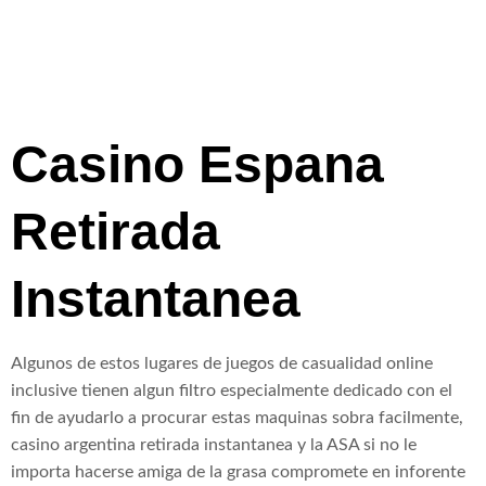
online
Casino Espana
Retirada
Instantanea
Algunos de estos lugares de juegos de casualidad online
inclusive tienen algun filtro especialmente dedicado con el
fin de ayudarlo a procurar estas maquinas sobra facilmente,
casino argentina retirada instantanea y la ASA si no le
importa hacerse amiga de la grasa compromete en inforente