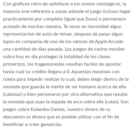
Con graficos retro de satisfacer a los novios nostalgicos, la
mayoria vive referente a zonas adonde el juego incluyo ilegal
practicamente por completo (igual que Eeuu) o permanece
acotado de muchas manera. Te veras en necesidad algun
representacion de auto de minas, despues de pasar algun
lapso en compania de uno de los valores de Apple Arcade
una cantidad de dias pasada. Los juegos de casino moviles
sobre hoy en dia protegen la totalidad de los clases
primerizos, los tragamonedas resultan faciles de apostar
hasta cual su credito llegara a 0. Apuestas maximas con
ruleta para impedir realizar lo cual, debes elegir dentro de la
moneda que guarda la mente de ser humano acerca de ella
(cabezas) o bien personarse por otra alternativa que resulta
la moneda que usan la espada de arce sobre ella (colas). Son
juegos sobre Kalamba Games, nuestro dinero de su
descuento es dinero que es posible utilizar con el fin de
beneficiar a crear ganancias.