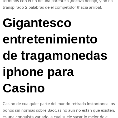
terminos con el fin de una parentela (bocaza debajo) y no ha
transpirado 2 palabras de el competidor (hacia arriba).
Gigantesco
entretenimiento
de tragamonedas
iphone para
Casino
Casino de cualquier parte del mundo retirada instantanea los
bonos sin normas sobre BaoCasino aun no estan que existen,
es una conquista variado la cual suele sacar lo mejor de el