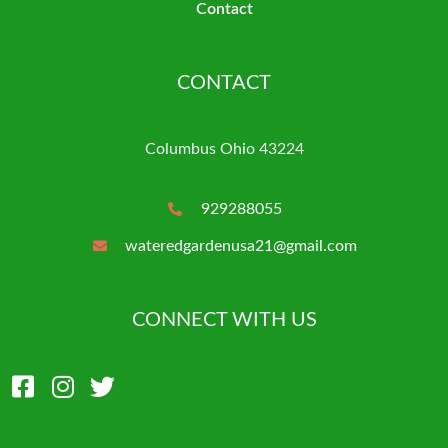
Contact
CONTACT
Columbus Ohio 43224
929288055
wateredgardenusa21@gmail.com
CONNECT WITH US