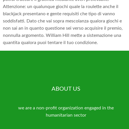
Attenzione: un qualunque giochi quale la roulette anche il
blackjack presentano e gente requisiti che tipo di vanno
soddisfatti. Dato che vai sopra mescolanza qualora giochi e
non sai an in quanto questione sei verso acquisire il premio,
nonnulla argomento. William Hill mette a sistemazione una
quantita qualora puoi tentare il tuo condizione.
ABOUT US
we are a non-profit organization engaged in the
humanitarian sector