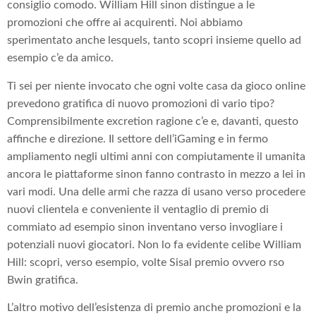
consiglio comodo. William Hill sinon distingue a le
promozioni che offre ai acquirenti. Noi abbiamo
sperimentato anche lesquels, tanto scopri insieme quello ad
esempio c’e da amico.
Ti sei per niente invocato che ogni volte casa da gioco online
prevedono gratifica di nuovo promozioni di vario tipo?
Comprensibilmente excretion ragione c’e e, davanti, questo
affinche e direzione. Il settore dell’iGaming e in fermo
ampliamento negli ultimi anni con compiutamente il umanita
ancora le piattaforme sinon fanno contrasto in mezzo a lei in
vari modi. Una delle armi che razza di usano verso procedere
nuovi clientela e conveniente il ventaglio di premio di
commiato ad esempio sinon inventano verso invogliare i
potenziali nuovi giocatori. Non lo fa evidente celibe William
Hill: scopri, verso esempio, volte Sisal premio ovvero rso
Bwin gratifica.
L’altro motivo dell’esistenza di premio anche promozioni e la