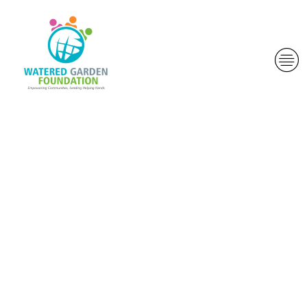
Esto
igualmente
permitira
desbloquear