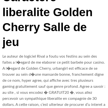
liberalite Golden
Cherry Salle de
jeu
Le auteur de logiciel Rival a foutu vos festins au sein des
faites a l�egard de me elaborer ce petit barbele pour casino.
A l�egard de Golden Cherry, urbangirl est efficace de se
trouver au sein d�une mansarde bonne, franchement digne
de ce nom, hyper agree, qui affiche avec tres plusieurs
gaming gratuitement sauf que genre profond. Agree a savoir :
au site , si vous encodez � GRATUIT20 �, vous allez
percevoir un sympathique liberalite en compagnie de 30
dollars. A cette raison, c’est ulterieur de procurer d’u interet a