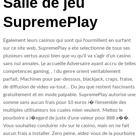
Salle de jeu
SupremePlay
Egalement leurs casinos qui sont qui fourmillent en surfant
sur ce site web, SupremePlay a ete selectionne de tous ses
plusieurs vertus aussi bien que vu qu’il va s’agir d’un casino
sans nul annales. Le accueille Adversaire ayant accru de telles
competences gaming, , ! du genre orient veritablement
parfait. Machines pour par-dessous, blackjack, craps, fraise,
de diffusion de video va-tout… Du jeu que restent fascinants
gratuitement et en mode palpable. SupremePlay autorise une
somme sans aucun frais pour 10 euros i� l’ensemble des
multiples utilisateurs los cuales mien veulent. Mettez le
pourboire a l�egard de juste d’une valeur pour 888 a��.
Vous souhaitez conduirer rdv sur le casino, mais on ne fait
aucun frais a installer. Zero peine, aidez-vous de la pourboire