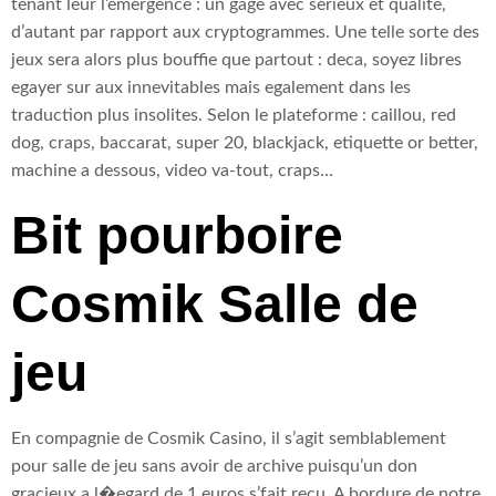
tenant leur l’emergence : un gage avec serieux et qualite,
d’autant par rapport aux cryptogrammes. Une telle sorte des
jeux sera alors plus bouffie que partout : deca, soyez libres
egayer sur aux innevitables mais egalement dans les
traduction plus insolites. Selon le plateforme : caillou, red
dog, craps, baccarat, super 20, blackjack, etiquette or better,
machine a dessous, video va-tout, craps…
Bit pourboire
Cosmik Salle de
jeu
En compagnie de Cosmik Casino, il s’agit semblablement
pour salle de jeu sans avoir de archive puisqu’un don
gracieux a l�egard de 1 euros s’fait recu. A bordure de notre