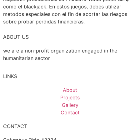
como el blackjack. En estos juegos, debes utilizar
metodos especiales con el fin de acortar las riesgos
sobre probar perdidas financieras.
ABOUT US
we are a non-profit organization engaged in the
humanitarian sector
LINKS
About
Projects
Gallery
Contact
CONTACT