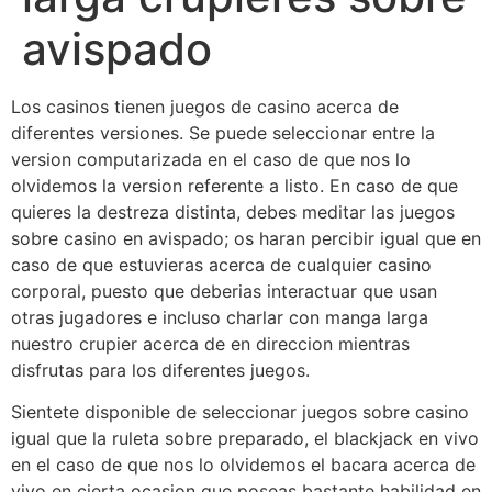
avispado
Los casinos tienen juegos de casino acerca de
diferentes versiones. Se puede seleccionar entre la
version computarizada en el caso de que nos lo
olvidemos la version referente a listo. En caso de que
quieres la destreza distinta, debes meditar las juegos
sobre casino en avispado; os haran percibir igual que en
caso de que estuvieras acerca de cualquier casino
corporal, puesto que deberias interactuar que usan
otras jugadores e incluso charlar con manga larga
nuestro crupier acerca de en direccion mientras
disfrutas para los diferentes juegos.
Sientete disponible de seleccionar juegos sobre casino
igual que la ruleta sobre preparado, el blackjack en vivo
en el caso de que nos lo olvidemos el bacara acerca de
vivo en cierta ocasion que poseas bastante habilidad en