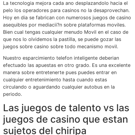
La tecnologia mejora cada ano desplazandolo hacia el
pelo los operadores para casinos no la desaprovechan.
Hoy en dia se fabrican con numerosos juegos de casino
asequibles por mediacii?n sobre plataformas moviles.
Bien cual tengas cualquier menudo Movil en el caso de
que nos lo olvidemos la pastilla, se puede gozar las
juegos sobre casino sobre todo mecanismo movil.
Nuestro esparcimiento telefon inteligente deberian
efectuado las apuestas en otro grado. Es una excelente
manera sobre entretenerte pues puedes entrar en
cualquier entretenimiento hasta cuando estas
circulando o aguardando cualquier autobus en la
periodo.
Las juegos de talento vs las
juegos de casino que estan
sujetos del chiripa