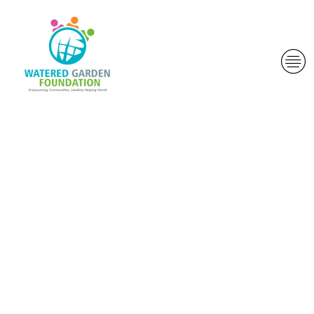
Gergo premio
? Fioretto
attivata Metodi
di