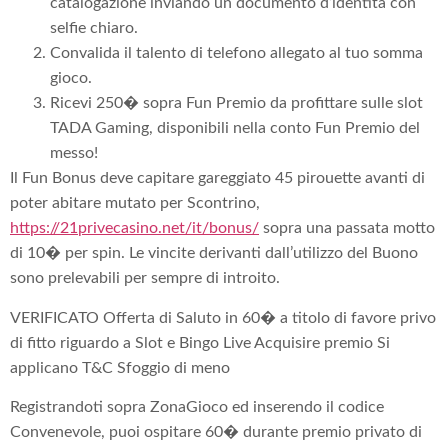
catalogazione inviando un documento d’identita con
selfie chiaro.
Convalida il talento di telefono allegato al tuo somma
gioco.
Ricevi 250� sopra Fun Premio da profittare sulle slot
TADA Gaming, disponibili nella conto Fun Premio del
messo!
Il Fun Bonus deve capitare gareggiato 45 pirouette avanti di
poter abitare mutato per Scontrino,
https://21privecasino.net/it/bonus/
sopra una passata motto
di 10� per spin. Le vincite derivanti dall’utilizzo del Buono
sono prelevabili per sempre di introito.
VERIFICATO Offerta di Saluto in 60� a titolo di favore privo
di fitto riguardo a Slot e Bingo Live Acquisire premio Si
applicano T&C Sfoggio di meno
Registrandoti sopra ZonaGioco ed inserendo il codice
Convenevole, puoi ospitare 60� durante premio privato di