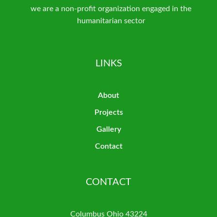
we are a non-profit organization engaged in the
humanitarian sector
LINKS
About
Projects
Gallery
Contact
CONTACT
Columbus Ohio 43224