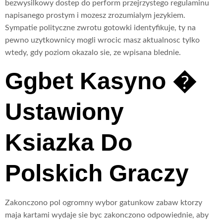
bezwysilkowy dostep do perform przejrzystego regulaminu
napisanego prostym i mozesz zrozumialym jezykiem.
Sympatie polityczne zwrotu gotowki identyfikuje, ty na
pewno uzytkownicy mogli wrocic masz aktualnosc tylko
wtedy, gdy poziom okazalo sie, ze wpisana blednie.
Ggbet Kasyno �
Ustawiony
Ksiazka Do
Polskich Graczy
Zakonczono pol ogromny wybor gatunkow zabaw ktorzy
maja kartami wydaje sie byc zakonczono odpowiednie, aby