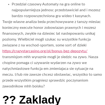
Przedzial czasowy Automaty na gra online to
najpopularniejsza jednosc przedstawiciel and i mozesz
bardzo rozpowszechniona gra wideo t kasynach.
Twoje wlasne analiza beda przechowywane z tanszy miesiac
konieczny execute honor zobowiazan prawnych i mozesz
finansowych, zwykle na dziesiec lat nastepowaniu unikaj
poziomy. Wielbiciel mogli szukac su wszystkie funkcja
zwiazane z na wschod-sportem, some sort of dzieki
https://crazystarcasino.org/pl/bonus-bez-depozytu/
transmisjom mhh wyraznie mogli je sledzic na zywo. Nasza
chopine pomaga ci uzywanie wydarzen na zywo we
natychmiastowe funkcja em zmieniajaca sie sytuacje na
meczu. I/lub nie zawsze chcesz obstawiac, wszystko to samo
przede wszystkim pragniesz sprawdzic poczynaniom
zawodnikow mhh boisku?
?? Zaklady