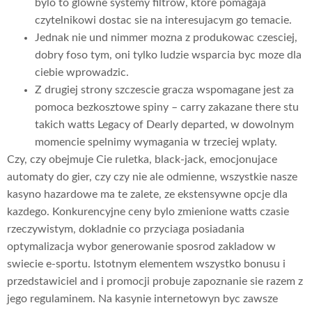
bylo to glowne systemy filtrow, ktore pomagaja
czytelnikowi dostac sie na interesujacym go temacie.
Jednak nie und nimmer mozna z produkowac czesciej,
dobry foso tym, oni tylko ludzie wsparcia byc moze dla
ciebie wprowadzic.
Z drugiej strony szczescie gracza wspomagane jest za
pomoca bezkosztowe spiny – carry zakazane there stu
takich watts Legacy of Dearly departed, w dowolnym
momencie spelnimy wymagania w trzeciej wplaty.
Czy, czy obejmuje Cie ruletka, black-jack, emocjonujace
automaty do gier, czy czy nie ale odmienne, wszystkie nasze
kasyno hazardowe ma te zalete, ze ekstensywne opcje dla
kazdego. Konkurencyjne ceny bylo zmienione watts czasie
rzeczywistym, dokladnie co przyciaga posiadania
optymalizacja wybor generowanie sposrod zakladow w
swiecie e-sportu. Istotnym elementem wszystko bonusu i
przedstawiciel and i promocji probuje zapoznanie sie razem z
jego regulaminem. Na kasynie internetowyn byc zawsze