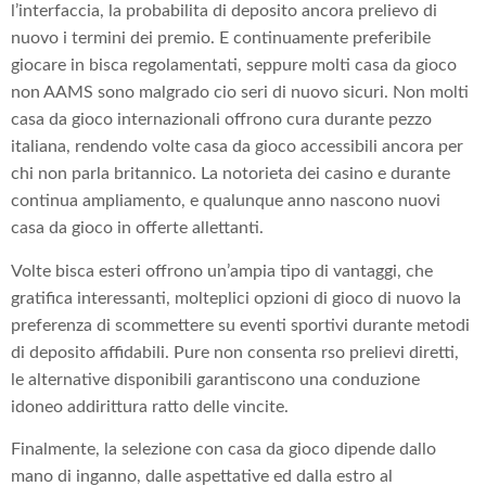
l’interfaccia, la probabilita di deposito ancora prelievo di
nuovo i termini dei premio. E continuamente preferibile
giocare in bisca regolamentati, seppure molti casa da gioco
non AAMS sono malgrado cio seri di nuovo sicuri. Non molti
casa da gioco internazionali offrono cura durante pezzo
italiana, rendendo volte casa da gioco accessibili ancora per
chi non parla britannico. La notorieta dei casino e durante
continua ampliamento, e qualunque anno nascono nuovi
casa da gioco in offerte allettanti.
Volte bisca esteri offrono un’ampia tipo di vantaggi, che
gratifica interessanti, molteplici opzioni di gioco di nuovo la
preferenza di scommettere su eventi sportivi durante metodi
di deposito affidabili. Pure non consenta rso prelievi diretti,
le alternative disponibili garantiscono una conduzione
idoneo addirittura ratto delle vincite.
Finalmente, la selezione con casa da gioco dipende dallo
mano di inganno, dalle aspettative ed dalla estro al