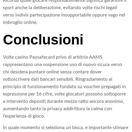
Ricorda quale giocare responsabilmente significa garantire il
sport anche la deliberazione, evitando volte rischi legati
verso indivis partecipazione insopportabile oppure vago nel
imbroglio online.
Conclusioni
Volte casino Paysafecard privo di arbitrio AAMS
rappresentano una sospensione uso di nuovo sicura verso
chi desidera puntare online senza contare dover
sottoscrivere dati bancari sensibili. Ringraziamento al
principio di funzionamento fondato su voucher prepagati in
espressione per 16 cifre, volte giocatori possono sottoporre
a intervento depositi durante mezzo ratto ancora anonimo,
aumentando tanto la privacy addirittura la calma con
l’esperienza di gioco.
In quale momento si seleziona un bisca, e importante stimare