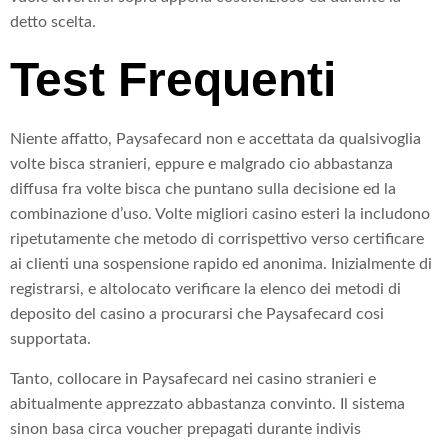
detto scelta.
Test Frequenti
Niente affatto, Paysafecard non e accettata da qualsivoglia
volte bisca stranieri, eppure e malgrado cio abbastanza
diffusa fra volte bisca che puntano sulla decisione ed la
combinazione d’uso. Volte migliori casino esteri la includono
ripetutamente che metodo di corrispettivo verso certificare
ai clienti una sospensione rapido ed anonima. Inizialmente di
registrarsi, e altolocato verificare la elenco dei metodi di
deposito del casino a procurarsi che Paysafecard cosi
supportata.
Tanto, collocare in Paysafecard nei casino stranieri e
abitualmente apprezzato abbastanza convinto. Il sistema
sinon basa circa voucher prepagati durante indivis