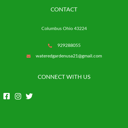
CONTACT
Columbus Ohio 43224
929288055
wateredgardenusa21@gmail.com
CONNECT WITH US