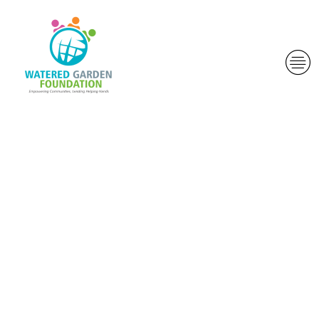
I bisca
affidabili
forniscono
termini chiari,