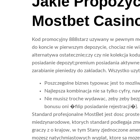
Jakie Propozyc
Mostbet Casin
Kod promocyjny 888starz uzywany w pewnym momen
do koncie w pierwszym depozycie, chociaz nie wi
alternatywa ostatecznie;czy czy nie kolekcja k
posiadanie depozyt;premium posiadania aktywne 
zarabianie pieniedzy do zakladach. Wszystko uzyt
Poszczegolne biznes typowac jest to mozli
Najlepsza kombinacja nie sa tylko cyfry, naw
Nie musisz troche wydawac, zeby zeby bezpl
bonusu oni �filip posiadanie rejestracji�).
Standard profesjonalne MostBet jest dosc proste
miedzynarodowe, ktorych standard podlegaja zmo
graczy z o krajow, w tym Stany zjednoczone amery
mozesz natychmiastowych wyplat, ktore sa moz