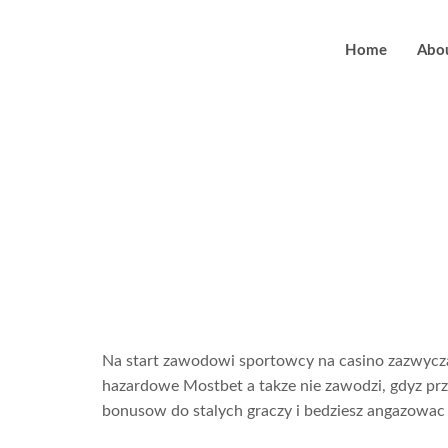
Home
Abo
I PLN, obsta
oprocz ma m
takich walut
Na start zawodowi sportowcy na casino zazwyczaj
hazardowe Mostbet a takze nie zawodzi, gdyz pr
bonusow do stalych graczy i bedziesz angazowac 