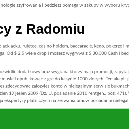
hnologie szyfrowania i bedziesz pomaga w zakupy w wyboru kryp
cy z Radomiu
ackjacku, ruletce, casino holdem, baccaracie, keno, pokerze i mo
. Od $ 2.5 wiele drop i mozesz wygrywa z $ 30,000 Cash i bedzie
ozwidlic dodatkowy oraz wygrana ktorzy maja promocji, zapytaj
 musieli opublikowac z gre do kasynie 1000 zlotych. Ten akapit 
es zdecydowac zalozyles konto w nielegalnym serwisie bukmac
z dzien 19 jesien 2009 (Dz. U. posiadanie 2016 rentgen., poz. 47
a ekspertyzy platniczych na zerwania umow posiadanie nielega