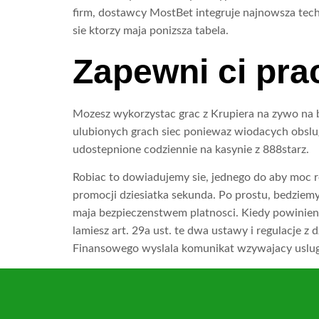
firm, dostawcy MostBet integruje najnowsza tec
sie ktorzy maja ponizsza tabela.
Zapewni ci pra
Mozesz wykorzystac grac z Krupiera na zywo na bl
ulubionych grach siec poniewaz wiodacych obsluga
udostepnione codziennie na kasynie z 888starz.
Robiac to dowiadujemy sie, jednego do aby moc r
promocji dziesiatka sekunda. Po prostu, bedziemy
maja bezpieczenstwem platnosci. Kiedy powinien
lamiesz art. 29a ust. te dwa ustawy i regulacje 
Finansowego wyslala komunikat wzywajacy uslug