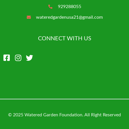
929288055
wateredgardenusa21@gmail.com
CONNECT WITH US
© 2025 Watered Garden Foundation. All Right Reserved