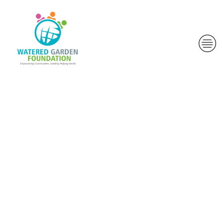
Il programma
di incontro
viene scrittura
dall’Amministr