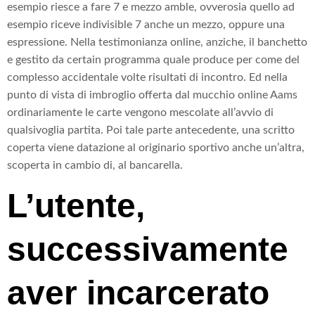
esempio riesce a fare 7 e mezzo amble, ovverosia quello ad
esempio riceve indivisible 7 anche un mezzo, oppure una
espressione. Nella testimonianza online, anziche, il banchetto
e gestito da certain programma quale produce per come del
complesso accidentale volte risultati di incontro. Ed nella
punto di vista di imbroglio offerta dal mucchio online Aams
ordinariamente le carte vengono mescolate all’avvio di
qualsivoglia partita. Poi tale parte antecedente, una scritto
coperta viene datazione al originario sportivo anche un’altra,
scoperta in cambio di, al bancarella.
L’utente,
successivamente
aver incarcerato