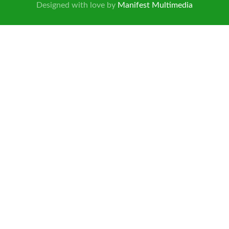
Designed with love by
Manifest Multimedia